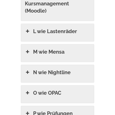
Kursmanagement
(Moodle)
L wie Lastenräder
M wie Mensa
N wie Nightline
O wie OPAC
P wie Prüfungen