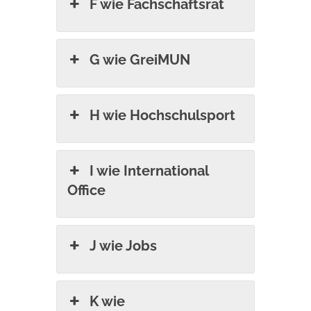
F wie Fachschaftsrat
G wie GreiMUN
H wie Hochschulsport
I wie International
Office
J wie Jobs
K wie