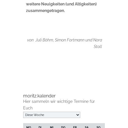
weitere Neuigkeiten (und Altigkeiten)
zusammengetragen.
von Juli Böhm, Simon Fortmann und Nora
Stoll
moritz.kalender
Hier sammeln wir wichtige Termine für
Euch
Auswahl
der
Woche
MO.
DI.
MI.
DO.
FR.
SA.
SO.