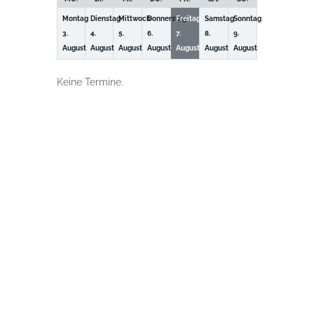
Montag
Dienstag
Mittwoch
Donnerstag
Freitag
Samstag
Sonntag
3.
4.
5.
6.
7.
8.
9.
August
August
August
August
August
August
August
Keine Termine.