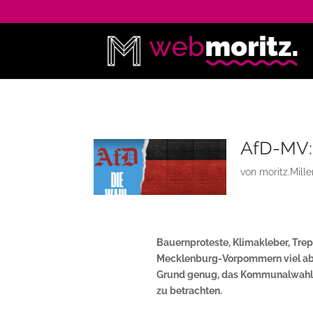
AfD-MV:
von
moritz.Mill
Bauernproteste, Klimakleber, Tre
Mecklenburg-Vorpommern viel abve
Grund genug, das Kommunalwahl
zu betrachten.