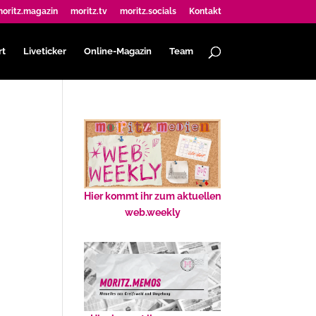
oritz.magazin
moritz.tv
moritz.socials
Kontakt
rt
Liveticker
Online-Magazin
Team
Hier kommt ihr zum aktuellen
web.weekly