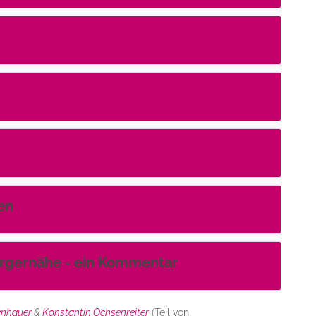
en
rgernähe - ein Kommentar
enhauer
&
Konstantin Ochsenreiter
(Teil von