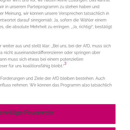
egner wirft uns vor, wir hätten keine Lösungen. Das kannst
 wir in unserem Parteiprogramm zu stehen haben und
er Meinung, wir können unsere Versprechen tatsächlich in
twortet darauf sinngemäß: Ja, sofern die Wähler einem
s, die absolute Mehrheit zu erringen. „Ja, richtig!“, bestätigt
weiter aus und stellt klar: „Bei uns, bei der AfD, muss sich
ja nicht auseinanderdifferenzieren oder springen über
nn muss sich etwas bei einem potenziellen
3
ser für uns koalitionsfähig bleibt.“
ie Forderungen und Ziele der AfD bleiben bestehen. Auch
Einfluss nehmen. Wir können das Programm also tatsächlich
reiwillige Feuerwehr