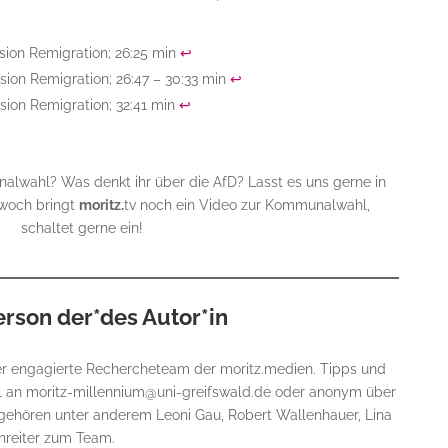
sion Remigration; 26:25 min
↩︎
sion Remigration; 26:47 – 30:33 min
↩︎
sion Remigration; 32:41 min
↩︎
lwahl? Was denkt ihr über die AfD? Lasst es uns gerne in
woch bringt
moritz.
tv noch ein Video zur Kommunalwahl,
schaltet gerne ein!
erson der*des Autor*in
aber engagierte Rechercheteam der moritz.medien. Tipps und
il an moritz-millennium@uni-greifswald.de oder anonym über
gehören unter anderem Leoni Gau, Robert Wallenhauer, Lina
nreiter zum Team.