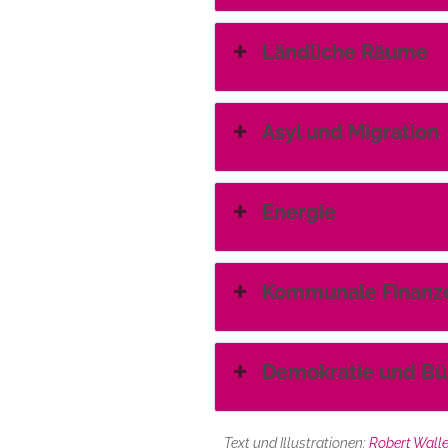
Ländliche Räume
Asyl und Migration
Energie
Kommunale Finanz
Demokratie und Bü
Text und Illustrationen:
Robert Wall