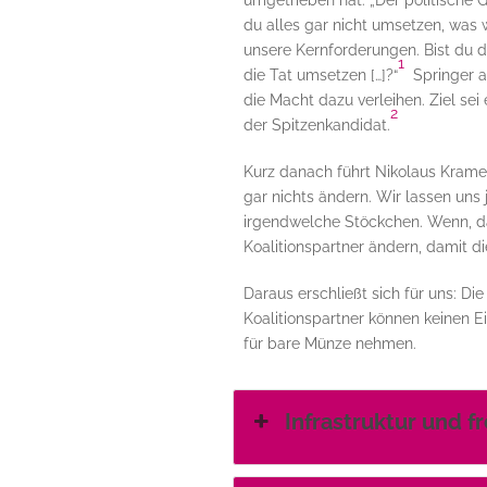
umgetrieben hat: „Der politische G
du alles gar nicht umsetzen, was
unsere Kernforderungen. Bist du d
1
die Tat umsetzen […]?“
Springer an
die Macht dazu verleihen. Ziel sei e
2
der Spitzenkandidat.
Kurz danach führt Nikolaus Kramer 
gar nichts ändern. Wir lassen uns 
irgendwelche Stöckchen. Wenn, da
Koalitionspartner ändern, damit die
Daraus erschließt sich für uns: D
Koalitionspartner können keinen 
für bare Münze nehmen.
Infrastruktur und f