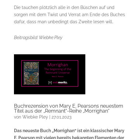
Die tauchen plötzlich alle in den Büschen auf und
sorgen mit dem Twist und Verrat am Ende des Buches
dafür, dass man unbedingt das Zweite lesen will.
Beitragsbild: Wiebke Pley
Buchrezension von Mary E. Pearsons neuestem
Titel aus der „Remnant“-Reihe „Morrighan“
von
Wiebke Pley
|
27.01.2023
Das neueste Buch „Morrighan“ ist ein klassischer Mary
E. Pearson mit vielen bereits bekannten Elementen der