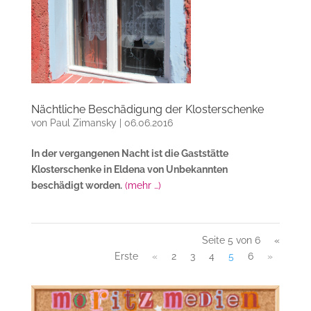
Nächtliche Beschädigung der Klosterschenke
von
Paul Zimansky
|
06.06.2016
In der vergangenen Nacht ist die Gaststätte
Klosterschenke in Eldena von Unbekannten
beschädigt worden.
(mehr …)
Seite 5 von 6
«
Erste
«
2
3
4
5
6
»