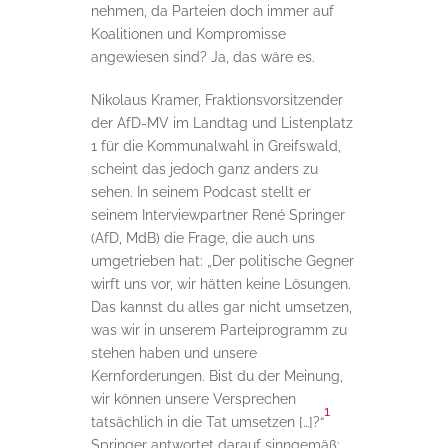
nehmen, da Parteien doch immer auf
Koalitionen und Kompromisse
angewiesen sind? Ja, das wäre es.
Nikolaus Kramer, Fraktionsvorsitzender
der AfD-MV im Landtag und Listenplatz
1 für die Kommunalwahl in Greifswald,
scheint das jedoch ganz anders zu
sehen. In seinem Podcast stellt er
seinem Interviewpartner René Springer
(AfD, MdB) die Frage, die auch uns
umgetrieben hat: „Der politische Gegner
wirft uns vor, wir hätten keine Lösungen.
Das kannst du alles gar nicht umsetzen,
was wir in unserem Parteiprogramm zu
stehen haben und unsere
Kernforderungen. Bist du der Meinung,
wir können unsere Versprechen
1
tatsächlich in die Tat umsetzen […]?“
Springer antwortet darauf sinngemäß: