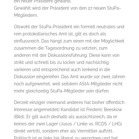
ein neuer Präsident gewählt.
Gewählt wird der Präsident von den 27 neuen StuPa-
Mitgliedern.
Obwohl der StuPa-Präsident ein formell neutrales und
rein protokollarisches Amt ist, gilt es doch als
einflussreich. Das hängt zum einen mit der Möglichkeit
zusammen die Tagesordnung zu setzten, zum
anderen mit der Diskussionsführung. Diese kann von
strikt und schnell bis zu locker und nachsichtig
variieren und entsprechend auch lenkend in die
Diskussion eingereifen. Das Amt wurde vor zwei Jahren
noch aufgewertet, weil seitdem AStA-Mitglieder nicht
mehr gleichzeitig StuPa-Mitglieder sein dürfen.
Derzeit einziger (niemand anderes hat bisher öffentlich
Interesse angemeldet) Kandidat ist Frederic Beeskow
(Bild). Er gilt auch deshalb als aussichtsreich, da er
keines der zwei Lager (Jusos / Linke vs. RCDS / LHG)
direkt vertritt, sondern eher als Vermittler auftritt.
Politisch ist er links bis liberal zu verordnen und hat