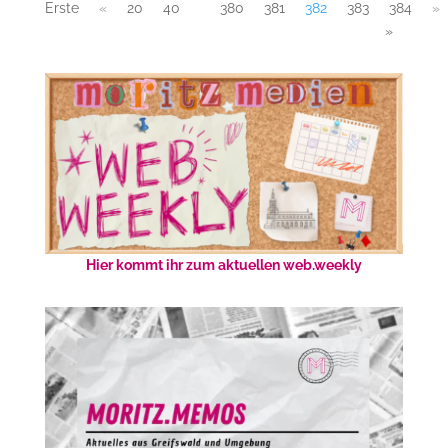
Erste
«
20
40
380
381
382
383
384
»
»
Hier kommt ihr zum aktuellen web.weekly