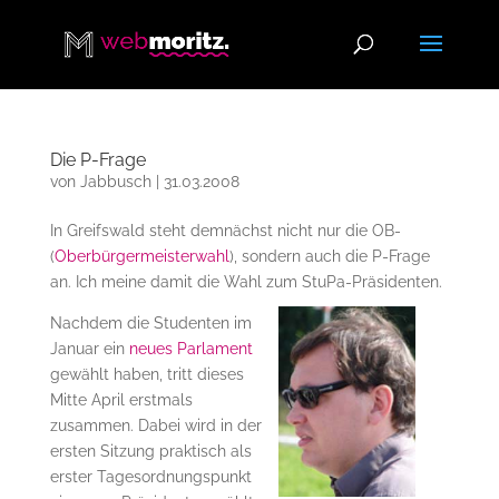
Die P-Frage
von
Jabbusch
|
31.03.2008
In Greifswald steht demnächst nicht nur die OB-
(
Oberbürgermeisterwahl
), sondern auch die P-Frage
an. Ich meine damit die Wahl zum StuPa-Präsidenten.
Nachdem die Studenten im
Januar ein
neues Parlament
gewählt haben, tritt dieses
Mitte April erstmals
zusammen. Dabei wird in der
ersten Sitzung praktisch als
erster Tagesordnungspunkt