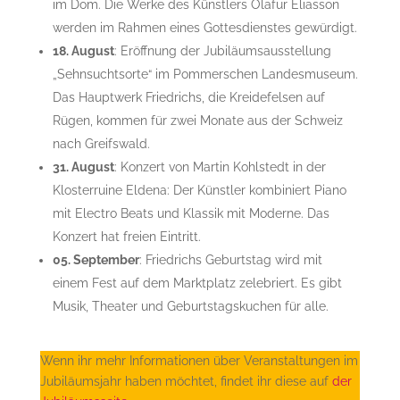
im Dom. Die Werke des Künstlers Olafur Eliasson
werden im Rahmen eines Gottesdienstes gewürdigt.
18. August
: Eröffnung der Jubiläumsausstellung
„Sehnsuchtsorte“ im Pommerschen Landesmuseum.
Das Hauptwerk Friedrichs, die Kreidefelsen auf
Rügen, kommen für zwei Monate aus der Schweiz
nach Greifswald.
31. August
: Konzert von Martin Kohlstedt in der
Klosterruine Eldena: Der Künstler kombiniert Piano
mit Electro Beats und Klassik mit Moderne. Das
Konzert hat freien Eintritt.
05. September
: Friedrichs Geburtstag wird mit
einem Fest auf dem Marktplatz zelebriert. Es gibt
Musik, Theater und Geburtstagskuchen für alle.
Wenn ihr mehr Informationen über Veranstaltungen im
Jubiläumsjahr haben möchtet, findet ihr diese auf
der