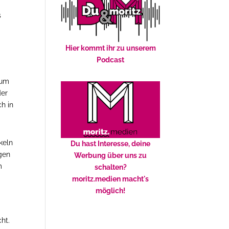
s
Hier kommt ihr zu unserem
Podcast
 um
der
ch in
keln
Du hast Interesse, deine
ägen
Werbung über uns zu
m
schalten?
moritz.medien macht's
möglich!
ht.