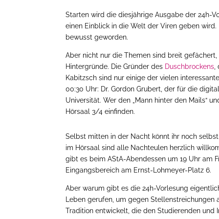
Starten wird die diesjährige Ausgabe der 24h-V
einen Einblick in die Welt der Viren geben wird.
bewusst geworden.
Aber nicht nur die Themen sind breit gefächert
Hintergründe. Die Gründer des
Duschbrockens
,
Kabitzsch sind nur einige der vielen interessan
00:30 Uhr: Dr. Gordon Grubert, der für die digit
Universität. Wer den „Mann hinter den Mails“ un
Hörsaal 3/4 einfinden.
Selbst mitten in der Nacht könnt ihr noch selbs
im Hörsaal sind alle Nachteulen herzlich willk
gibt es beim AStA-Abendessen um 19 Uhr am Fr
Eingangsbereich am Ernst-Lohmeyer-Platz 6.
Aber warum gibt es die 24h-Vorlesung eigentlich
Leben gerufen, um gegen Stellenstreichungen an 
Tradition entwickelt, die den Studierenden und 