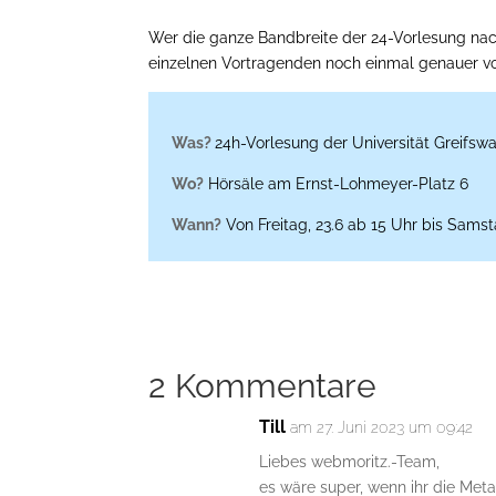
Wer die ganze Bandbreite der 24-Vorlesung nac
einzelnen Vortragenden noch einmal genauer vo
Was?
24h-Vorlesung der Universität Greifsw
Wo?
Hörsäle am Ernst-Lohmeyer-Platz 6
Wann?
Von Freitag, 23.6 ab 15 Uhr bis Samst
2 Kommentare
Till
am 27. Juni 2023 um 09:42
Liebes webmoritz.-Team,
es wäre super, wenn ihr die Met