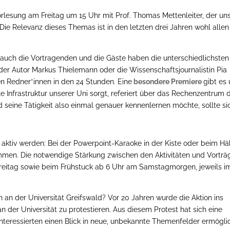
orlesung am Freitag um 15 Uhr mit Prof. Thomas Mettenleiter, der un
 Die Relevanz dieses Themas ist in den letzten drei Jahren wohl allen
, auch die Vortragenden und die Gäste haben die unterschiedlichsten
 der Autor Markus Thielemann oder die Wissenschaftsjournalistin Pia
ten Redner*innen in den 24 Stunden. Eine
besondere Premiere
gibt es
ale Infrastruktur unserer Uni sorgt, referiert über das Rechenzentrum 
d seine Tätigkeit also einmal genauer kennenlernen möchte, sollte si
t aktiv werden: Bei der Powerpoint-Karaoke in der Kiste oder beim Hä
ommen. Die notwendige Stärkung zwischen den Aktivitäten und Vortr
eitag sowie beim Frühstuck ab 6 Uhr am Samstagmorgen, jeweils i
 an der Universität Greifswald? Vor 20 Jahren wurde die Aktion ins
der Universität zu protestieren. Aus diesem Protest hat sich eine
Interessierten einen Blick in neue, unbekannte Themenfelder ermöglic