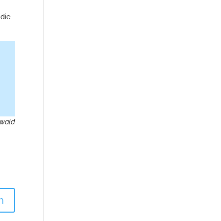
die
swald
n