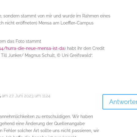
nne, sondern stammt von mir und wurde im Rahmen eines
ch nicht eröffneten) Mensa am Loeffler-Campus
 dem das Foto stammt
14/hurra-die-neue-mensa-ist-da
) habt ihr den Credit
 Till Junker/ Magnus Schult, © Uni Greifswald“.
l
am 27. Juni 2023 um 11:24
Antworte
nannehmlichkeiten zu entschuldigen. Wir haben
gehend eine Änderung der Quellenangabe
Fehler solcher Art sollte uns nicht passieren, wir