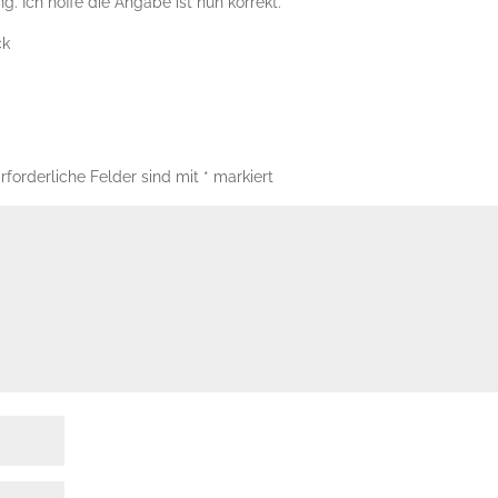
. Ich hoffe die Angabe ist nun korrekt.
ck
rforderliche Felder sind mit
*
markiert