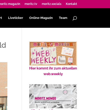
oritz.magazin
moritz.tv
moritz.socials
Kontakt
rt
Liveticker
Online-Magazin
Team
ld
Hier kommt ihr zum aktuellen
web.weekly