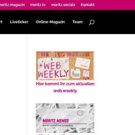
oritz.magazin
moritz.tv
moritz.socials
Kontakt
rt
Liveticker
Online-Magazin
Team
Hier kommt ihr zum aktuellen
web.weekly