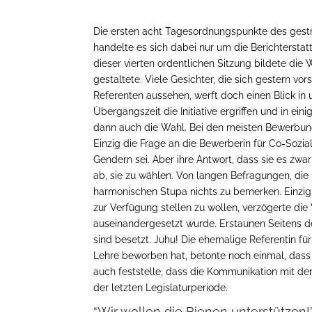
Die ersten acht Tagesordnungspunkte des gestr
handelte es sich dabei nur um die Berichters
dieser vierten ordentlichen Sitzung bildete die
gestaltete. Viele Gesichter, die sich gestern vo
Referenten aussehen, werft doch einen Blick in
Übergangszeit die Initiative ergriffen und in e
dann auch die Wahl. Bei den meisten Bewerbun
Einzig die Frage an die Bewerberin für Co-Sozial
Gendern sei. Aber ihre Antwort, dass sie es zwa
ab, sie zu wählen. Von langen Befragungen, di
harmonischen Stupa nichts zu bemerken. Einzig 
zur Verfügung stellen zu wollen, verzögerte di
auseinandergesetzt wurde.
Erstaunen Seitens d
sind besetzt. Juhu!
Die ehemalige Referentin für
Lehre beworben hat, betonte noch einmal, dass
auch feststelle, dass die Kommunikation mit dem
der letzten Legislaturperiode.
“Wir wollen die Bienen unterstützen!