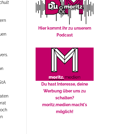
chult
ern
Hier kommt ihr zu unserem
euen
Podcast
ers.
on
StA
Du hast Interesse, deine
Werbung über uns zu
raten
schalten?
erat
moritz.medien macht's
doch
möglich!
in