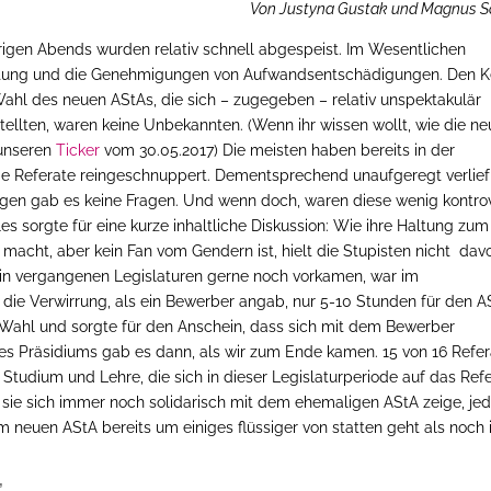
Von Justyna Gustak und Magnus S
igen Abends wurden relativ schnell abgespeist.
Im Wesentlichen
tattung und die Genehmigungen von Aufwandsentschädigungen.
Den K
 Wahl des neuen AStAs, die sich – zugegeben – relativ unspektakulär
rstellten, waren keine Unbekannten. (Wenn ihr wissen wollt, wie die n
 unseren
Ticker
vom 30.05.2017) Die meisten haben bereits in der
inige Referate reingeschnuppert. Dementsprechend unaufgeregt verlief
gen gab es keine Fragen. Und wenn doch, waren diese wenig kontrov
es sorgte für eine kurze inhaltliche Diskussion: Wie ihre Haltung zum
r macht, aber kein Fan vom Gendern ist, hielt die Stupisten nicht dav
e in vergangenen Legislaturen gerne noch vorkamen, war im
die Verwirrung, als ein Bewerber angab, nur 5-10 Stunden für den A
e Wahl und sorgte für den Anschein, dass sich mit dem Bewerber
es Präsidiums gab es dann, als wir zum Ende kamen. 15 von 16 Refe
 Studium und Lehre, die sich in dieser Legislaturperiode auf das Ref
 sie sich immer noch solidarisch mit dem ehemaligen AStA zeige, je
 neuen AStA bereits um einiges flüssiger von statten geht als noch 
”