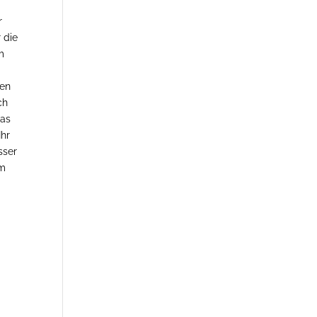
r
 die
m
nen
ch
was
Ihr
sser
em