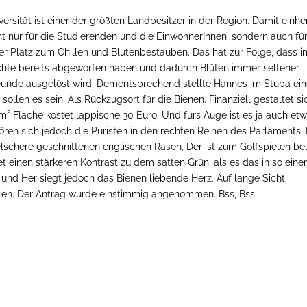
rsität ist einer der größten Landbesitzer in der Region. Damit einhe
t nur für die Studierenden und die EinwohnerInnen, sondern auch für
der Platz zum Chillen und Blütenbestäuben. Das hat zur Folge, dass i
hte bereits abgeworfen haben und dadurch Blüten immer seltener
reunde ausgelöst wird. Dementsprechend stellte Hannes im Stupa ei
llen es sein. Als Rückzugsort für die Bienen. Finanziell gestaltet si
² Fläche kostet läppische 30 Euro. Und fürs Auge ist es ja auch et
ören sich jedoch die Puristen in den rechten Reihen des Parlaments. 
elschere geschnittenen englischen Rasen. Der ist zum Golfspielen be
t einen stärkeren Kontrast zu dem satten Grün, als es das in so ein
und Her siegt jedoch das Bienen liebende Herz. Auf lange Sicht
len.
Der Antrag wurde einstimmig angenommen. Bss, Bss.