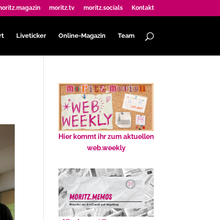
oritz.magazin
moritz.tv
moritz.socials
Kontakt
rt
Liveticker
Online-Magazin
Team
Hier kommt ihr zum aktuellen
web.weekly