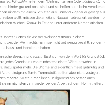
ikud
(sg.
Päkapikk
) helfen dem Weihnachtsmann (oder
Jõuluvana
), i
che Kinder gut und böse sind, und sie helfen auch beim Verteilen d
hen Kindern mit einem Schlitten aus Finnland – genauer gesagt au
schreiben wollt, müssen die an 96930 Napapiiri adressiert werden – o
nnischen Wichtel (
Tontut
) in Estland unter anderem Namen arbeiten, 
s Jahres? Gehen sie wie der Weihnachtsmann in einem
nicht weil der Weihnachtsmann sie nicht gut genug bezahlt, sondern 
g als Haus- und Hofwichtel haben.
 finnische Bezeichnung
tonttu
, lässt sich von dem Wort für Grundstück
 wird jedes Grundstück von mindestens einem Wicht bewohnt. In
se
, dazu später mehr. Die Wichte sind eigentlich meist gutmütig und
 Astrid Lindgrens Tomte Tummetott), sollten aber nicht verärgert
nden möchte. So stellt man ihnen Heiligabend am besten auch
it sie im nächsten Jahr wieder bei der Arbeit auf dem Hof mithelfen.