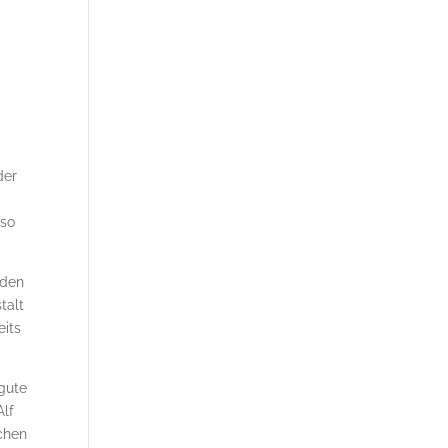
der
lso
 den
talt
eits
 gute
Alf
chen