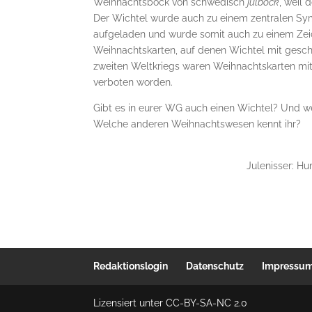
Weihnachtsbock von schwedisch
julbock
, weil 
Der Wichtel wurde auch zu einem zentralen Sym
aufgeladen und wurde somit auch zu einem Zeic
Weihnachtskarten, auf denen Wichtel mit gesc
zweiten Weltkriegs waren Weihnachtskarten m
verboten worden.
Gibt es in eurer WG auch einen Wichtel? Und w
Welche anderen Weihnachtswesen kennt ihr?
Julenisser: Hu
Redaktionslogin
Datenschutz
Impressu
Lizensiert unter CC-BY-SA-NC 2.0