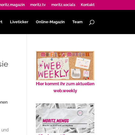
oritz.magazin
moritz.tv
moritz.socials
Kontakt
rt
Liveticker
Online-Magazin
Team
sie
Hier kommt ihr zum aktuellen
web.weekly
onen
e und