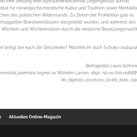
dort eine zeitlang eine alptraumerweckende Ziegengestalt auftrat.
bol für norwegische/nordische Kultur und Tradition sowie Mentalitä
hen des politischen Widerstands: Zu Zeiten der Prohibition gab es
hmuggelten Brandweinfässern dargestellt wurden, und während des
it Wichteln und Wichtelmützen durch die deutsche Besatzungsmach
er bringt bei euch die Geschenke? Möchtet ihr auch Schoko-Joulupuk
Beitragsbild: Laura Schirme
moristisk julemotiv tegnet av Wilhelm Larsen. 1890. nb.no {{nb.no|NB
nb_digifoto_20171010_00161_blds_090
m
Aktuelles Online-Magazin