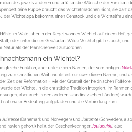
milien des jeweils anderen und erfüllen die Wünsche der Familien: d
ppenbett (eine Puppe braucht das Wichtelmädchen nicht, sie darf d
l, der Wichtelopa bekommt einen Gehstock und die Wichtelfrau ein
r Höhle im Wald, aber in der Regel wohnen Wichtel auf einem Hof, g
all, oder unter diesen Gebäuden. Wilde Wichtel gibt es auch, und
er Natur als der Menschenwelt zuzuordnen.
eihnachtsmann ein Wichtel?
ie gleiche Funktion, aber unter einem Namen, der vom heiligen
Niko
üpfung zum christlichen Weihnachtsfest nur über diesen Namen, und di
der Zeit der Reformation – wie der Großteil der heidnischen Folklore
wurde der Wichtel in die christliche Tradition integriert. Im Rahmen 
Norwegen, aber auch in den anderen skandinavischen Ländern) wurde
r und nationaler Bedeutung aufgeladen und die Verbindung zum
ch
Julenisse
(Dänemark und Norwegen) und
Jultomte
(Schweden), als
kandinavien gehört!) heißt der Geschenkebringer
Joulupukki
, also