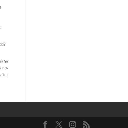
t
t
ki?
ister
N:no-
61}}.