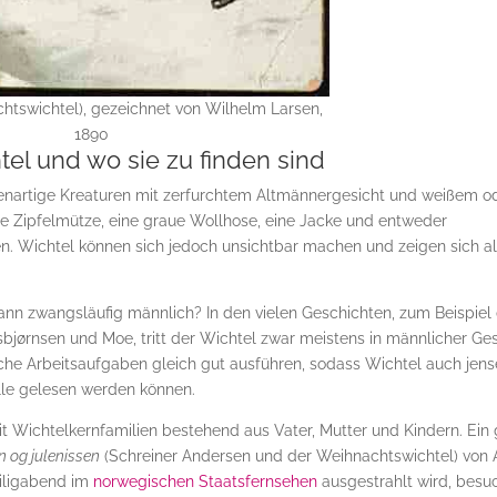
chtswichtel), gezeichnet von Wilhelm Larsen,
1890
tel und wo sie zu finden sind
enartige Kreaturen mit zerfurchtem Altmännergesicht und weißem o
ote Zipfelmütze, eine graue Wollhose, eine Jacke und entweder
n. Wichtel können sich jedoch unsichtbar machen und zeigen sich a
ann zwangsläufig männlich? In den vielen Geschichten, zum Beispiel
ørnsen und Moe, tritt der Wichtel zwar meistens in männlicher Ges
iche Arbeitsaufgaben gleich gut ausführen, sodass Wichtel auch jens
lle gelesen werden können.
it Wichtelkernfamilien bestehend aus Vater, Mutter und Kindern. Ein
 og julenissen
(Schreiner Andersen und der Weihnachtswichtel) von 
eiligabend im
norwegischen Staatsfernsehen
ausgestrahlt wird, besu