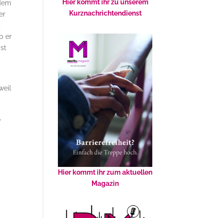
Hier kommt ihr zu unserem
ndem
Kurznachrichtendienst
er
s
b er
ist
weil
,
Hier kommt ihr zum aktuellen
Magazin