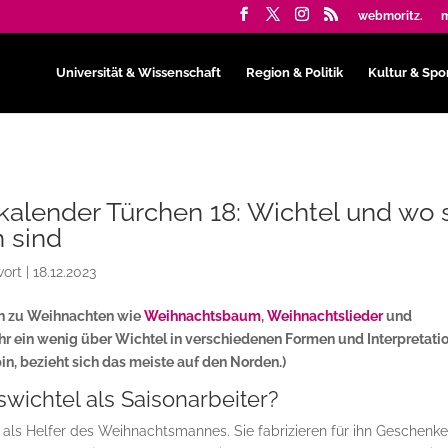
webmoritz.
m
Universität & Wissenschaft
Region & Politik
Kultur & Spo
alender Türchen 18: Wichtel und wo 
n sind
wort
|
18.12.2023
n zu Weihnachten wie
Weihnachtsbaum
,
Weihnachtslieder
und
 ihr ein wenig über Wichtel in verschiedenen Formen und Interpretati
in, bezieht sich das meiste auf den Norden.)
wichtel als Saisonarbeiter?
s als Helfer des Weihnachtsmannes. Sie fabrizieren für ihn Geschenk