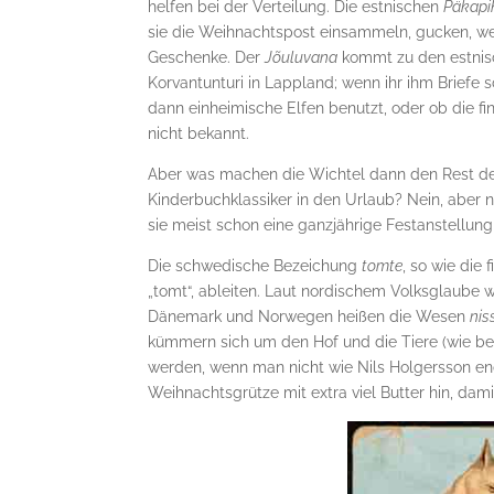
helfen bei der Verteilung. Die estnischen
Päkap
sie die Weihnachtspost einsammeln, gucken, wel
Geschenke. Der
Jõuluvana
kommt zu den estnisc
Korvantunturi in Lappland; wenn ihr ihm Briefe 
dann einheimische Elfen benutzt, oder ob die fi
nicht bekannt.
Aber was machen die Wichtel dann den Rest de
Kinderbuchklassiker in den Urlaub? Nein, aber 
sie meist schon eine ganzjährige Festanstellun
Die schwedische Bezeichung
tomte
, so wie die
„tomt“, ableiten. Laut nordischem Volksglaube
Dänemark und Norwegen heißen die Wesen
nis
kümmern sich um den Hof und die Tiere (wie bei
werden, wenn man nicht wie Nils Holgersson e
Weihnachtsgrütze mit extra viel Butter hin, dam