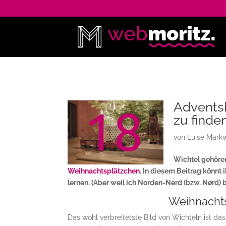
Adventsk
zu finde
von
Luise Mark
Wichtel gehöre
Weihnachtsplätzchen
. In diesem Beitrag könnt
lernen. (Aber weil ich Norden-Nerd (bzw. Nørd) b
Weihnachts
Das wohl verbreitetste Bild von Wichteln ist da