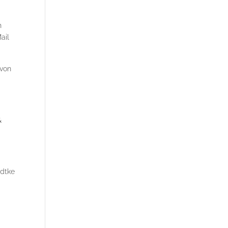
n
ail
 von
&
edtke