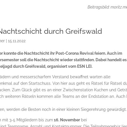
Beitragsbild: moritz.m
 Nachtschicht durch Greifswald
her
|
15.11.2022
r konnte die Nachtschicht ihr Post-Corona Revival feiern. Auch im
rsemester soll die Nachtschicht wieder stattfinden. Dabei handelt es
eljagd durch Greifswald, organisiert vom ESN LEI.
hrrädern und messerscharfem Verstand bewaffnet warten alle
kmal auf den Startschuss. Von hier aus geht es Rätsel für Rätsel d
nacken. Zum Glück gibt es an einer Zwischenstation Kuchen und Getr
ch weiteren Rätseln kommen alle Teams an der Endstation an. Auch 
en, werden die Besten noch in einer kleinen Siegerehrung gewürdigt.
m mit 3-5 Mitgliedern bis zum
16. November
bei
sind Teamname, Anzahl und Kontaktnummer. Die Teilnahmegebür lie