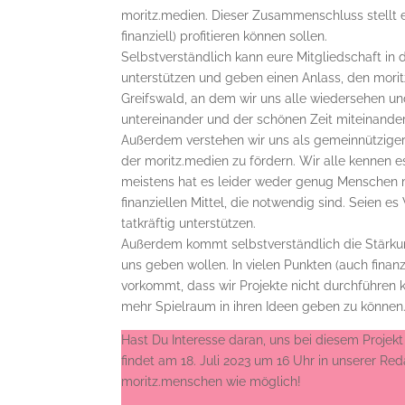
moritz.medien. Dieser Zusammenschluss stellt ei
finanziell) profitieren können sollen.
Selbstverständlich kann eure Mitgliedschaft in 
unterstützen und geben einen Anlass, den moritz
Greifswald, an dem wir uns alle wiedersehen un
untereinander und der schönen Zeit miteinander
Außerdem verstehen wir uns als gemeinnütziger V
der moritz.medien zu fördern. Wir alle kennen e
meistens hat es leider weder genug Menschen mi
finanziellen Mittel, die notwendig sind. Seien 
tatkräftig unterstützen.
Außerdem kommt selbstverständlich die Stärkun
uns geben wollen. In vielen Punkten (auch finanz
vorkommt, dass wir Projekte nicht durchführen 
mehr Spielraum in ihren Ideen geben zu können
Hast Du Interesse daran, uns bei diesem Proj
findet am 18. Juli 2023 um 16 Uhr in unserer Red
moritz.menschen wie möglich!