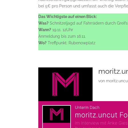
bei 5€ pro Person und umfasst auch die Verpfl
Das Wichtigste auf einen Blick:
Was?
Schnitzeljagd auf Fahrrädern durch Greif
Wann?
19.11. 12Uhr
Anmeldung bis zum 16.11.
Wo?
Treffpunkt: Rubenowplatz
moritz.u
von
moritz.uncu