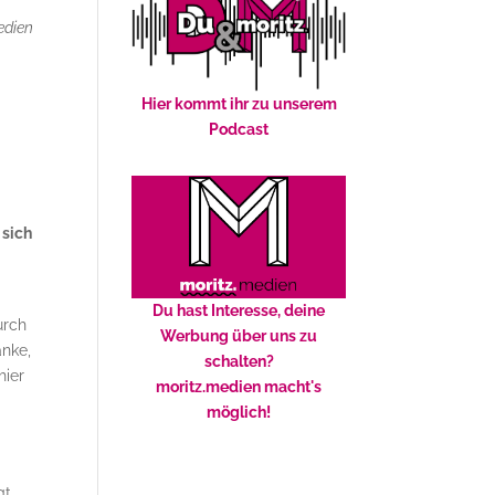
edien
Hier kommt ihr zu unserem
Podcast
 sich
Du hast Interesse, deine
urch
Werbung über uns zu
änke,
schalten?
hier
moritz.medien macht's
möglich!
gt