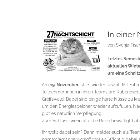
In einer
von
Svenja Fisc
Letztes Semeste
aktuellen Winte
um eine Schnitz
Am
19. November
ist es wieder soweit: Mit Fa
Teilnehmer*innen in ihren Teams am Rubenowden
Greifswald. Dabei sind einige harte Nüsse zu k
um den Energiespeicher wieder aufzufüllen. Na
gibt es natürlich Verpflegung.
Zum Schluss, wenn alle die Reise bewältigt hab
Ihr wollt dabei sein? Dann meldet euch als Tea
nachtschicht.hgw@gmail.com
an. Wichtig dabei 