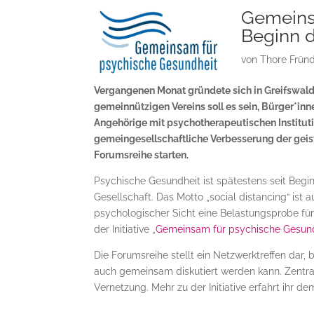
Gemeins
Beginn 
von
Thore Frün
Vergangenen Monat gründete sich in Greifswal
gemeinnützigen Vereins soll es sein, Bürger*i
Angehörige mit psychotherapeutischen Institu
gemeingesellschaftliche Verbesserung der geist
Forumsreihe starten.
Psychische Gesundheit ist spätestens seit Beg
Gesellschaft. Das Motto „social distancing“ ist 
psychologischer Sicht eine Belastungsprobe fü
der Initiative „
Gemeinsam für psychische Gesun
Die Forumsreihe stellt ein Netzwerktreffen dar,
auch gemeinsam diskutiert werden kann. Zentra
Vernetzung. Mehr zu der Initiative erfahrt ihr 