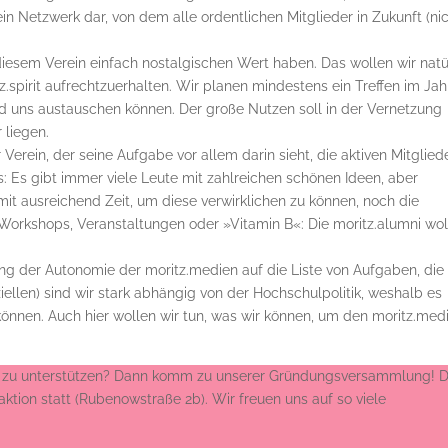
n Netzwerk dar, von dem alle ordentlichen Mitglieder in Zukunft (ni
diesem Verein einfach nostalgischen Wert haben. Das wollen wir natü
.spirit aufrechtzuerhalten. Wir planen mindestens ein Treffen im Jahr
d uns austauschen können. Der große Nutzen soll in der Vernetzung
 liegen.
erein, der seine Aufgabe vor allem darin sieht, die aktiven Mitglied
s: Es gibt immer viele Leute mit zahlreichen schönen Ideen, aber
t ausreichend Zeit, um diese verwirklichen zu können, noch die
es Workshops, Veranstaltungen oder »Vitamin B«: Die moritz.alumni wo
g der Autonomie der moritz.medien auf die Liste von Aufgaben, die 
iellen) sind wir stark abhängig von der Hochschulpolitik, weshalb es
können. Auch hier wollen wir tun, was wir können, um den moritz.med
.
ekt zu unterstützen? Dann komm zu unserer Gründungsversammlung! D
aktion statt (Rubenowstraße 2b). Wir freuen uns auf so viele