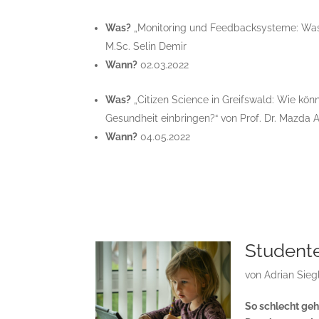
Was?
„Monitoring und Feedbacksysteme: Was b
M.Sc. Selin Demir
Wann?
02.03.2022
Was?
„Citizen Science in Greifswald: Wie kön
Gesundheit einbringen?“ von Prof. Dr. Mazda A
Wann?
04.05.2022
Studente
von
Adrian Sieg
So schlecht geh