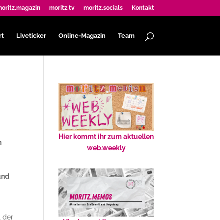
oritz.magazin
moritz.tv
moritz.socials
Kontakt
rt
Liveticker
Online-Magazin
Team
Hier kommt ihr zum aktuellen
n
web.weekly
und
l der