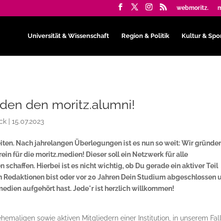
webmoritz.
m
Universität & Wissenschaft
Region & Politik
Kultur & Spo
den den moritz.alumni!
ck
|
15.07.2023
iten. Nach jahrelangen Überlegungen ist es nun so weit: Wir gründe
in für die moritz.medien! Dieser soll ein Netzwerk für alle
schaffen. Hierbei ist es nicht wichtig, ob Du gerade ein aktiver Teil
n Redaktionen bist oder vor 20 Jahren Dein Studium abgeschlossen 
medien aufgehört hast. Jede*r ist herzlich willkommen!
emaligen sowie aktiven Mitgliedern einer Institution, in unserem Fal