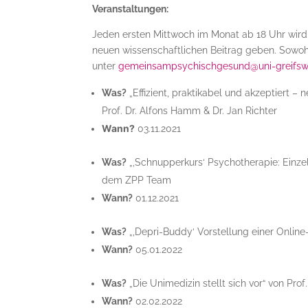
Veranstaltungen:
Jeden ersten Mittwoch im Monat ab 18 Uhr wird e
neuen wissenschaftlichen Beitrag geben. Sowohl
unter
gemeinsampsychischgesund@uni-greifsw
Was?
„Effizient, praktikabel und akzeptiert 
Prof. Dr. Alfons Hamm & Dr. Jan Richter
Wann?
03.11.2021
Was?
„‚Schnupperkurs‘ Psychotherapie: Einzel
dem ZPP Team
Wann?
01.12.2021
Was?
„‚Depri-Buddy‘ Vorstellung einer Online
Wann?
05.01.2022
Was?
„Die Unimedizin stellt sich vor“ von Pro
Wann?
02.02.2022