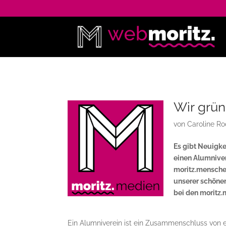
Wir grün
von
Caroline Ro
Es gibt Neuigke
einen Alumnivere
moritz.menschen 
unserer schöne
bei den moritz.
Ein Alumniverein ist ein Zusammenschluss von eh