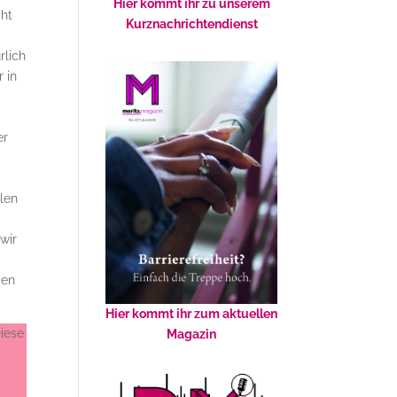
Hier kommt ihr zu unserem
cht
Kurznachrichtendienst
rlich
 in
er
llen
wir
ien
Hier kommt ihr zum aktuellen
iese
Magazin