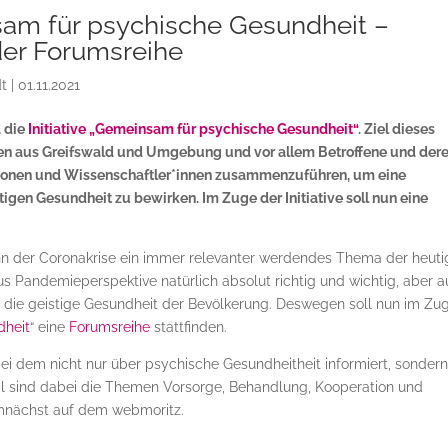
am für psychische Gesundheit –
der Forumsreihe
dt
|
01.11.2021
d die
Initiative „Gemeinsam für psychische Gesundheit“
. Ziel dieses
nnen aus Greifswald und Umgebung und vor allem Betroffene und der
tionen und Wissenschaftler*innen zusammenzuführen, um eine
igen Gesundheit zu bewirken. Im Zuge der Initiative soll nun eine
inn der Coronakrise ein immer relevanter werdendes Thema der heut
aus Pandemieperspektive natürlich absolut richtig und wichtig, aber a
r die geistige Gesundheit der Bevölkerung. Deswegen soll nun im Zu
dheit
“ eine
Forumsreihe
stattfinden.
 bei dem nicht nur über psychische Gesundheitheit informiert, sonder
l sind dabei die Themen Vorsorge, Behandlung, Kooperation und
demnächst auf dem webmoritz.