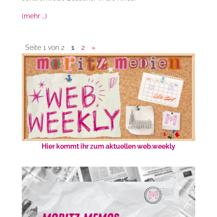
(mehr …)
Seite 1 von 2
1
2
»
Hier kommt ihr zum aktuellen web.weekly