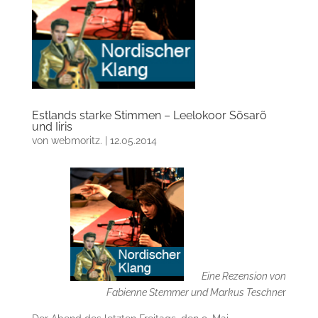
Estlands starke Stimmen – Leelokoor Sõsarõ
und Iiris
von
webmoritz.
|
12.05.2014
Eine Rezension von
Fabienne Stemmer und Markus Teschne
r