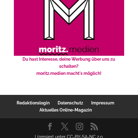
Du hast Interesse, deine Werbung über uns zu
schalten?
moritz.medien macht's möglich!
Redaktionslogin
Datenschutz
Impressum
Aktuelles Online-Magazin
Lizensiert unter CC-BY-SA-NC 2.0