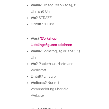
Wann?
Freitag, 28.06.2024, 11
Uhr & 16 Uhr
Wo?
STRAZE
Eintritt?
8 Euro
Was?
W
o
r
k
s
h
o
p
:
L
i
e
b
l
i
n
g
s
f
g
u
r
e
n
z
e
i
c
h
n
e
n
Wann?
Samstag, 29.06.2024, 13
Uhr
Wo?
Papierhaus Hartmann
Werkstatt
Eintritt?
25 Euro
Weiteres?
Nur mit
Voranmeldung über die
Website