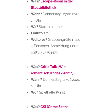
Was?
Escape-Room in der
Stadtbibliothek
Wann?
Donnerstag, 27.06.2024,
15 Uhr
Wo?
Stadtbibliothek
Eintritt?
frei
Weiteres?
Gruppengröße max.
4 Personen, Anmeldung unter
03834/85364473
Was?
C
r
i
t
i
c
T
a
l
k
„
W
i
e
r
o
m
a
n
t
i
s
c
h
i
s
t
d
a
s
d
e
n
n
!
?
„
Wann?
Donnerstag, 27.06.2024,
18 Uhr
Wo?
Spielhalle Kunst
Was?
CSI (Crime Scene