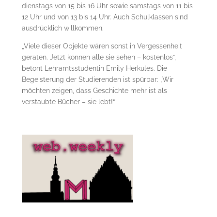
dienstags von 15 bis 16 Uhr sowie samstags von 11 bis
12 Uhr und von 13 bis 14 Uhr. Auch Schulklassen sind
ausdrücklich willkommen.
„Viele dieser Objekte wären sonst in Vergessenheit
geraten. Jetzt können alle sie sehen – kostenlos“,
betont Lehramtsstudentin Emily Herkules. Die
Begeisterung der Studierenden ist spürbar: „Wir
möchten zeigen, dass Geschichte mehr ist als
verstaubte Bücher – sie lebt!“