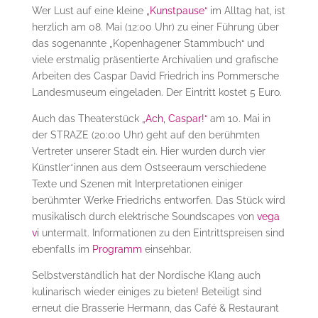
Wer Lust auf eine kleine
„Kunstpause“
im Alltag hat, ist
herzlich am 08. Mai (12:00 Uhr) zu einer Führung über
das sogenannte „Kopenhagener Stammbuch“ und
viele erstmalig präsentierte Archivalien und grafische
Arbeiten des Caspar David Friedrich ins Pommersche
Landesmuseum eingeladen. Der Eintritt kostet 5 Euro.
Auch das Theaterstück
„Ach, Caspar!“
am 10. Mai in
der STRAZE (20:00 Uhr) geht auf den berühmten
Vertreter unserer Stadt ein. Hier wurden durch vier
Künstler*innen aus dem Ostseeraum verschiedene
Texte und Szenen mit Interpretationen einiger
berühmter Werke Friedrichs entworfen. Das Stück wird
musikalisch durch elektrische Soundscapes von
vega
vi
untermalt. Informationen zu den Eintrittspreisen sind
ebenfalls im
Programm
einsehbar.
Selbstverständlich hat der Nordische Klang auch
kulinarisch wieder einiges zu bieten! Beteiligt sind
erneut die Brasserie Hermann, das Café & Restaurant