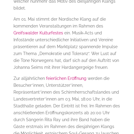
welcher nunmehr das Motiv des diesjährigen Klangs
bildet.
Am 01. Mai stimmt der Nordische Klang auf die
kommenden Veranstaltungen im Rahmen des
Greifswalder Kulturfestes
ein. Musik-Acts und
Infostände unterschiedlicher Initiativen und Vereine
präsentieren auf dem Marktplatz spannende Impulse
zum Thema „Demokratie und Toleranz“. Wer Lust auf
die Töne Norwegens hat, darf sich auf den Auftritt von
Johanna Seims mit ihrer Hardangergeige freuen.
Zur alljährlichen
feierlichen Eröffnung
werden die
Besucher*innen, Unterstützer*innen,
Repräsentant*innen des Schirmherrschaftslandes und
Landesvertreter*innen am 03. Mai, 18:00 Uhr, in die
Stadthalle geladen. Der Eintritt ist frei. Im Rahmen des
anschließenden Eröffnungskonzerts ab 20:00 Uhr
durch Sängerin Rita Ray und ihre Band haben die
Gäste erstmals im Rahmen des diesjährigen Klangs
die Möglichkeit, estnischem Soul-Gesang zu lauschen.