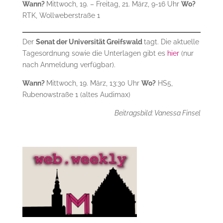
Wann?
Mittwoch, 19. – Freitag, 21. März, 9-16 Uhr
Wo?
RTK, Wollweberstraße 1
Der
Senat der Universität Greifswald
tagt. Die aktuelle
Tagesordnung sowie die Unterlagen gibt es
hier
(nur
nach Anmeldung verfügbar).
Wann?
Mittwoch, 19. März, 13:30 Uhr
Wo?
HS5,
Rubenowstraße 1 (altes Audimax)
Beitragsbild: Vanessa Finsel