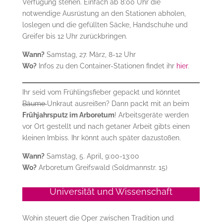
Verfügung stehen. Einfach ab 8:00 Uhr die
notwendige Ausrüstung an den Stationen abholen,
loslegen und die gefüllten Säcke, Handschuhe und
Greifer bis 12 Uhr zurückbringen.
Wann?
Samstag, 27. März, 8-12 Uhr
Wo?
Infos zu den Container-Stationen findet ihr
hier
.
Ihr seid vom Frühlingsfieber gepackt und könntet
Bäume
Unkraut ausreißen? Dann packt mit an beim
Frühjahrsputz im Arboretum
! Arbeitsgeräte werden
vor Ort gestellt und nach getaner Arbeit gibts einen
kleinen Imbiss. Ihr könnt auch später dazustoßen.
Wann?
Samstag, 5. April, 9:00-13:00
Wo?
Arboretum Greifswald (Soldmannstr. 15)
Universität und Wissenschaft
Wohin steuert die Oper zwischen Tradition und