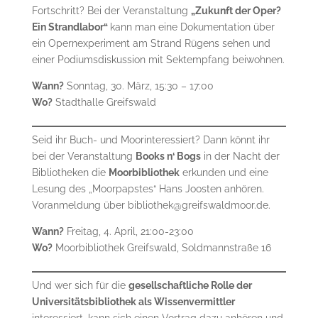
Fortschritt? Bei der Veranstaltung
„Zukunft der Oper?
Ein Strandlabor“
kann man eine Dokumentation über
ein Opernexperiment am Strand Rügens sehen und
einer Podiumsdiskussion mit Sektempfang beiwohnen.
Wann?
Sonntag, 30. März, 15:30 – 17:00
Wo?
Stadthalle Greifswald
Seid ihr Buch- und Moorinteressiert? Dann könnt ihr
bei der Veranstaltung
Books n‘ Bogs
in der Nacht der
Bibliotheken die
Moorbibliothek
erkunden und eine
Lesung des „Moorpapstes“ Hans Joosten anhören.
Voranmeldung über bibliothek@greifswaldmoor.de.
Wann?
Freitag, 4. April, 21:00-23:00
Wo?
Moorbibliothek Greifswald, Soldmannstraße 16
Und wer sich für die
gesellschaftliche Rolle der
Universitätsbibliothek als Wissenvermittler
interessiert, kann sich einen Vortrag dazu anhören und