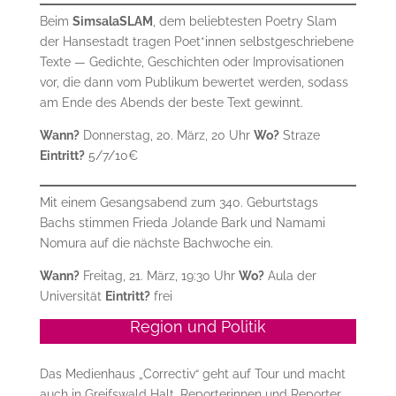
Beim
SimsalaSLAM
, dem beliebtesten Poetry Slam
der Hansestadt tragen Poet*innen selbstgeschriebene
Texte — Gedichte, Geschichten oder Improvisationen
vor, die dann vom Publikum bewertet werden, sodass
am Ende des Abends der beste Text gewinnt.
Wann?
Donnerstag, 20. März, 20 Uhr
Wo?
Straze
Eintritt?
5/7/10€
Mit einem Gesangsabend zum 340. Geburtstags
Bachs stimmen Frieda Jolande Bark und Namami
Nomura auf die nächste Bachwoche ein.
Wann?
Freitag, 21. März, 19:30 Uhr
Wo?
Aula der
Universität
Eintritt?
frei
Region und Politik
Das Medienhaus „Correctiv“ geht auf Tour und macht
auch in Greifswald Halt. Reporterinnen und Reporter