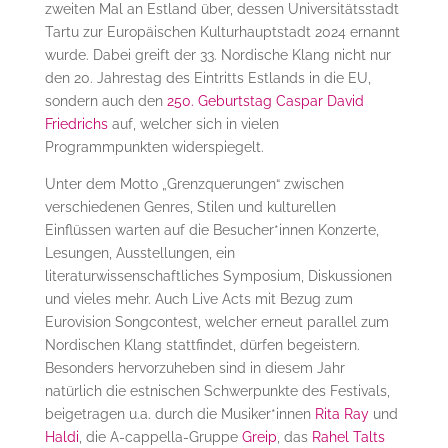
zweiten Mal an Estland über, dessen Universitätsstadt
Tartu zur Europäischen Kulturhauptstadt 2024 ernannt
wurde. Dabei greift der 33. Nordische Klang nicht nur
den 20. Jahrestag des Eintritts Estlands in die EU,
sondern auch den
250. Geburtstag Caspar David
Friedrichs
auf, welcher sich in vielen
Programmpunkten widerspiegelt.
Unter dem Motto „Grenzquerungen“ zwischen
verschiedenen Genres, Stilen und kulturellen
Einflüssen warten auf die Besucher*innen Konzerte,
Lesungen, Ausstellungen, ein
literaturwissenschaftliches Symposium, Diskussionen
und vieles mehr. Auch Live Acts mit Bezug zum
Eurovision Songcontest, welcher erneut parallel zum
Nordischen Klang stattfindet, dürfen begeistern.
Besonders hervorzuheben sind in diesem Jahr
natürlich die estnischen Schwerpunkte des Festivals,
beigetragen u.a. durch die Musiker*innen
Rita Ray
und
Haldi
, die A-cappella-Gruppe
Greip
, das
Rahel Talts