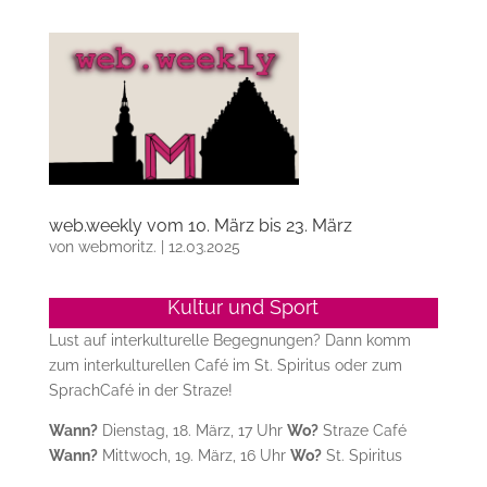
web.weekly vom 10. März bis 23. März
von
webmoritz.
|
12.03.2025
Kultur und Sport
Lust auf interkulturelle Begegnungen? Dann komm
zum interkulturellen Café im St. Spiritus oder zum
SprachCafé in der Straze!
Wann?
Dienstag, 18. März, 17 Uhr
Wo?
Straze Café
Wann?
Mittwoch, 19. März, 16 Uhr
Wo?
St. Spiritus