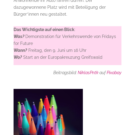
Anwohnende ihr Auto fahren dürfen. Der
dazugewonnene Platz wird mit Beteiligung der
Bürger*innen neu gestaltet.
Das Wichtigste auf einen Blick
:
Was?
Demonstration für Verkehrswende von Fridays
for Future
Wann?
Freitag, den 9. Juni um 16 Uhr
Wo?
Start an der Europakreuzung Greifswald
Beitragsbild:
NiklasPntk
auf
Pixabay