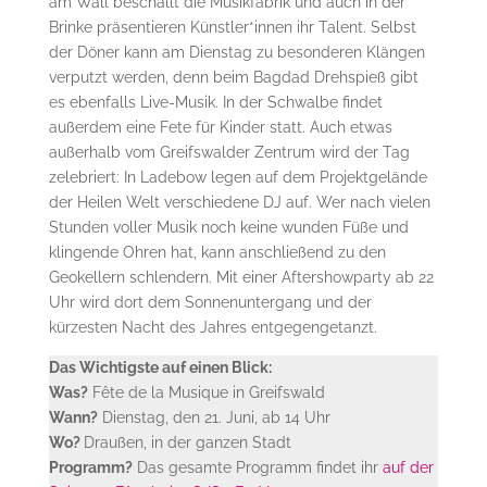
am Wall beschallt die Musikfabrik und auch in der
Brinke präsentieren Künstler*innen ihr Talent. Selbst
der Döner kann am Dienstag zu besonderen Klängen
verputzt werden, denn beim Bagdad Drehspieß gibt
es ebenfalls Live-Musik. In der Schwalbe findet
außerdem eine Fete für Kinder statt. Auch etwas
außerhalb vom Greifswalder Zentrum wird der Tag
zelebriert: In Ladebow legen auf dem Projektgelände
der Heilen Welt verschiedene DJ auf. Wer nach vielen
Stunden voller Musik noch keine wunden Füße und
klingende Ohren hat, kann anschließend zu den
Geokellern schlendern. Mit einer Aftershowparty ab 22
Uhr wird dort dem Sonnenuntergang und der
kürzesten Nacht des Jahres entgegengetanzt.
Das Wichtigste auf einen Blick:
Was?
Fête de la Musique in Greifswald
Wann?
Dienstag, den 21. Juni, ab 14 Uhr
Wo?
Draußen, in der ganzen Stadt
Programm?
Das gesamte Programm findet ihr
auf der