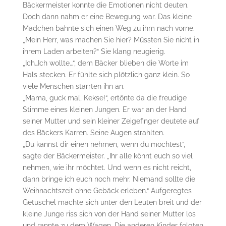
Bäckermeister konnte die Emotionen nicht deuten.
Doch dann nahm er eine Bewegung war. Das kleine
Mädchen bahnte sich einen Weg zu ihm nach vorne.
„Mein Herr, was machen Sie hier? Müssten Sie nicht in
ihrem Laden arbeiten?“ Sie klang neugierig.
„Ich…Ich wollte…“, dem Bäcker blieben die Worte im
Hals stecken. Er fühlte sich plötzlich ganz klein. So
viele Menschen starrten ihn an.
„Mama, guck mal, Kekse!“, ertönte da die freudige
Stimme eines kleinen Jungen. Er war an der Hand
seiner Mutter und sein kleiner Zeigefinger deutete auf
des Bäckers Karren. Seine Augen strahlten.
„Du kannst dir einen nehmen, wenn du möchtest“,
sagte der Bäckermeister. „Ihr alle könnt euch so viel
nehmen, wie ihr möchtet. Und wenn es nicht reicht,
dann bringe ich euch noch mehr. Niemand sollte die
Weihnachtszeit ohne Gebäck erleben.“ Aufgeregtes
Getuschel machte sich unter den Leuten breit und der
kleine Junge riss sich von der Hand seiner Mutter los
und rannte zu dem Wagen. Die anderen Kinder folgten