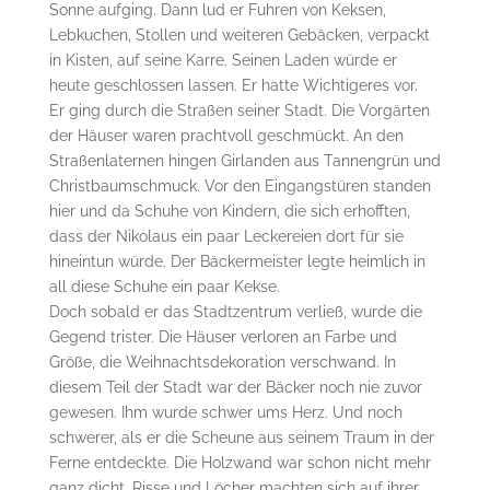
Sonne aufging. Dann lud er Fuhren von Keksen,
Lebkuchen, Stollen und weiteren Gebäcken, verpackt
in Kisten, auf seine Karre. Seinen Laden würde er
heute geschlossen lassen. Er hatte Wichtigeres vor.
Er ging durch die Straßen seiner Stadt. Die Vorgärten
der Häuser waren prachtvoll geschmückt. An den
Straßenlaternen hingen Girlanden aus Tannengrün und
Christbaumschmuck. Vor den Eingangstüren standen
hier und da Schuhe von Kindern, die sich erhofften,
dass der Nikolaus ein paar Leckereien dort für sie
hineintun würde. Der Bäckermeister legte heimlich in
all diese Schuhe ein paar Kekse.
Doch sobald er das Stadtzentrum verließ, wurde die
Gegend trister. Die Häuser verloren an Farbe und
Größe, die Weihnachtsdekoration verschwand. In
diesem Teil der Stadt war der Bäcker noch nie zuvor
gewesen. Ihm wurde schwer ums Herz. Und noch
schwerer, als er die Scheune aus seinem Traum in der
Ferne entdeckte. Die Holzwand war schon nicht mehr
ganz dicht, Risse und Löcher machten sich auf ihrer