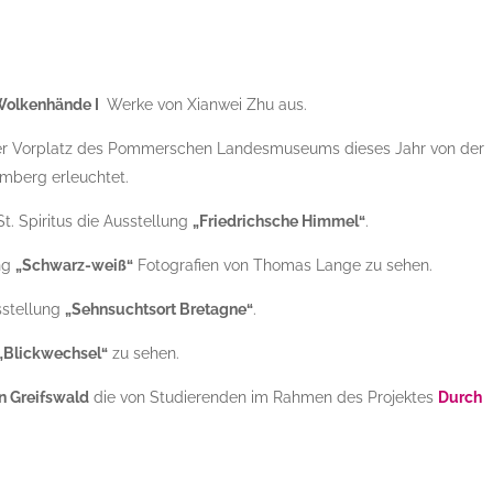
Wolkenhände I
Werke von Xianwei Zhu aus.
 der Vorplatz des Pommerschen Landesmuseums dieses Jahr von der
mberg erleuchtet.
t. Spiritus die Ausstellung
„Friedrichsche Himmel“
.
ung
„Schwarz-weiß“
Fotografien von Thomas Lange zu sehen.
usstellung
„Sehnsuchtsort Bretagne“
.
n „Blickwechsel“
zu sehen.
n Greifswald
die von Studierenden im Rahmen des Projektes
Durch