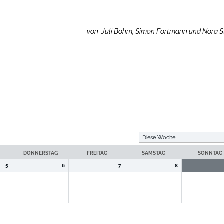
von Juli Böhm, Simon Fortmann und Nora St
DONNERSTAG
FREITAG
SAMSTAG
SONNTAG
5
6
7
8