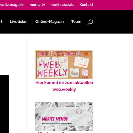
oritz.magazin
moritz.tv
moritz.socials
Kontakt
rt
Liveticker
Online-Magazin
Team
Hier kommt ihr zum aktuellen
web.weekly