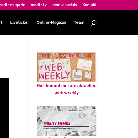
oritz.magazin
moritz.tv
moritz.socials
Kontakt
rt
Liveticker
Online-Magazin
Team
Hier kommt ihr zum aktuellen
web.weekly