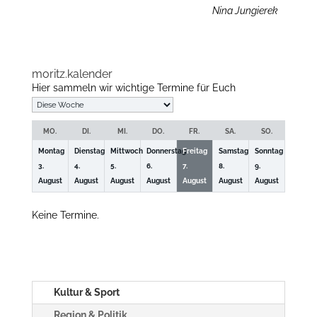
Nina Jungierek
moritz.kalender
Hier sammeln wir wichtige Termine für Euch
Auswahl
der
MO.
DI.
MI.
DO.
FR.
SA.
SO.
Woche
Montag
Dienstag
Mittwoch
Donnerstag
Freitag
Samstag
Sonntag
3.
4.
5.
6.
7.
8.
9.
August
August
August
August
August
August
August
Keine Termine.
Kultur & Sport
Region & Politik