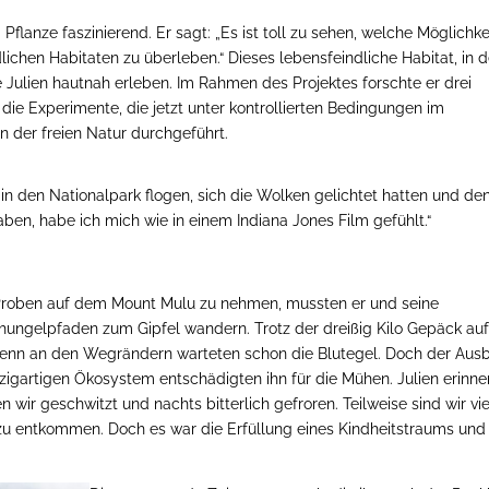
d Pflanze faszinierend. Er sagt: „Es ist toll zu sehen, welche Möglichk
lichen Habitaten zu überleben.“ Dieses lebensfeindliche Habitat, in
 Julien hautnah erleben. Im Rahmen des Projektes forschte er drei
e Experimente, die jetzt unter kontrollierten Bedingungen im
 der freien Natur durchgeführt.
 in den Nationalpark flogen, sich die Wolken gelichtet hatten und de
ben, habe ich mich wie in einem Indiana Jones Film gefühlt.“
 Proben auf dem Mount Mulu zu nehmen, mussten er und seine
hungelpfaden zum Gipfel wandern. Trotz der dreißig Kilo Gepäck au
nn an den Wegrändern warteten schon die Blutegel. Doch der Ausb
zigartigen Ökosystem entschädigten ihn für die Mühen. Julien erinne
n wir geschwitzt und nachts bitterlich gefroren. Teilweise sind wir vi
u entkommen. Doch es war die Erfüllung eines Kindheitstraums und