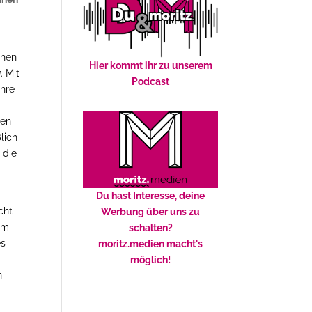
chen
Hier kommt ihr zu unserem
a
. Mit
Podcast
ihre
gen
lich
 die
Du hast Interesse, deine
cht
Werbung über uns zu
im
schalten?
es
moritz.medien macht's
möglich!
n