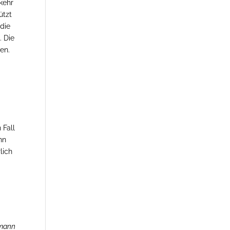
kehr
ützt
die
. Die
en.
.
n
 Fall
nn
lich
n
rmann