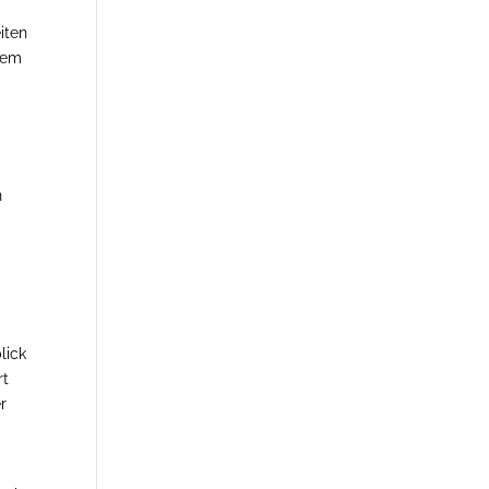
eiten
 dem
n
f
lick
rt
er