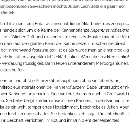
esen besonderen Gewächsen möchte Julien León Bota ein paar ihrer
 tödlich.
chreibt Julien León Bota, wissenschaftlicher Mitarbeiter des zoologis
d. Es handelt sich um die Kanne der Kannenpflanze
Nepenthes rafflesian
 Ihr süßlicher Duft und ein kontrastreiches UV-Muster macht sie für 
en dann auf den glatten Rand der Kanne setzen, rutschen sie direkt
n der Innnenwand festzuhalten, ist es als würde man an einer bröckli
chskristallen ausgekleidet“, erklärt Julien. Wenn die Insekten schließ
che Verdauungsflüssigkeit. Darin leben unteranderem Mikroorganismen,
ekten helfen.
ehmen und ob die Pflanze überhaupt noch ohne sie leben kann,
mikrobielle Interaktionen bei Kannenpflanzen“. Dabei untersucht er ni
ier Kannenpflanzenarten. Eine weitere, die man auch in Greifswald 
na
. Sie beherbergt Fledermäuse in ihren Kannen. „In den Kannen ist 
 ist es ein wohl temperiertes Hotelzimmer“, beschreibt es Julien. Aber
ne letztlich unbeschadet. Sie bedanken sich sogar für Unterkunft, i
hr Geschäft verrichten. Ihr Kot und ihr Urin dient der
Nepenthes