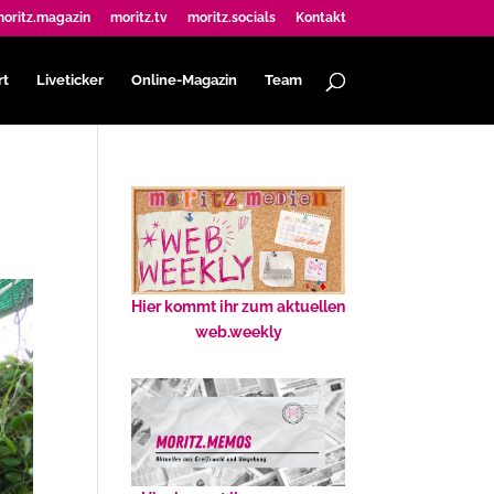
oritz.magazin
moritz.tv
moritz.socials
Kontakt
rt
Liveticker
Online-Magazin
Team
Hier kommt ihr zum aktuellen
web.weekly