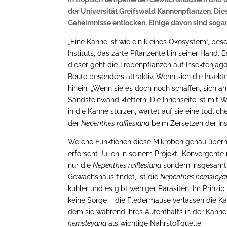
der Universität Greifswald Kannenpflanzen. Di
Geheimnisse entlocken. Einige davon sind sogar
„Eine Kanne ist wie ein kleines Ökosystem“, bes
Instituts, das zarte Pflanzenteil in seiner Han
dieser geht die Tropenpflanzen auf Insektenjagd.
Beute besonders attraktiv. Wenn sich die Insekt
hinein. „Wenn sie es doch noch schaffen, sich a
Sandsteinwand klettern. Die Innenseite ist mit Wa
in die Kanne stürzen, wartet auf sie eine tödli
der
Nepenthes rafflesiana
beim Zersetzen der Ins
Welche Funktionen diese Mikroben genau übern
erforscht Julien in seinem Projekt „Konvergente 
nur die
Nepenthes rafflesiana
sondern insgesamt v
Gewächshaus findet, ist die
Nepenthes hemsleya
kühler und es gibt weniger Parasiten. Im Prinzip
keine Sorge – die Fledermäuse verlassen die Kan
dem sie während ihres Aufenthalts in der Kanne i
hemsleyana
als wichtige Nährstoffquelle.