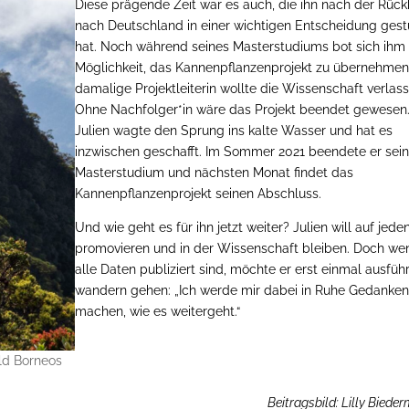
Diese prägende Zeit war es auch, die ihn nach der Rück
nach Deutschland in einer wichtigen Entscheidung gest
hat. Noch während seines Masterstudiums bot sich ihm 
Möglichkeit, das Kannenpflanzenprojekt zu übernehmen
damalige Projektleiterin wollte die Wissenschaft verlass
Ohne Nachfolger*in wäre das Projekt beendet gewesen
Julien wagte den Sprung ins kalte Wasser und hat es
inzwischen geschafft. Im Sommer 2021 beendete er sei
Masterstudium und nächsten Monat findet das
Kannenpflanzenprojekt seinen Abschluss.
Und wie geht es für ihn jetzt weiter? Julien will auf jeden
promovieren und in der Wissenschaft bleiben. Doch we
alle Daten publiziert sind, möchte er erst einmal ausführ
wandern gehen: „Ich werde mir dabei in Ruhe Gedanke
machen, wie es weitergeht.“
ld Borneos
Beitragsbild: Lilly Biede