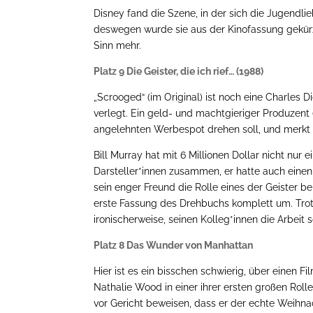
Disney fand die Szene, in der sich die Jugendli
deswegen wurde sie aus der Kinofassung gekürz
Sinn mehr.
Platz 9 Die Geister, die ich rief… (1988)
„Scrooged“ (im Original) ist noch eine Charles D
verlegt. Ein geld- und machtgieriger Produzent 
angelehnten Werbespot drehen soll, und merkt ni
Bill Murray hat mit 6 Millionen Dollar nicht nur
Darsteller*innen zusammen, er hatte auch einen
sein enger Freund die Rolle eines der Geister 
erste Fassung des Drehbuchs komplett um. Trot
ironischerweise, seinen Kolleg*innen die Arbeit 
Platz 8 Das Wunder von Manhattan
Hier ist es ein bisschen schwierig, über einen Fi
Nathalie Wood in einer ihrer ersten großen Ro
vor Gericht beweisen, dass er der echte Weihn