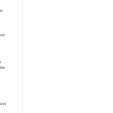
en
ert
s
die
muss