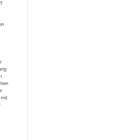
zt
,
en
e
lang
h
chen
er
 mit
r