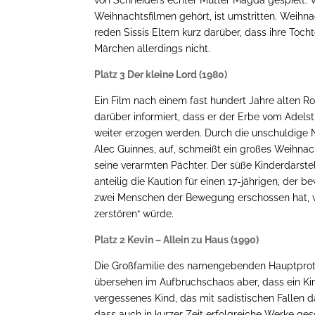
von Schneiders echter Mutter Magda gespielt. 
Weihnachtsfilmen gehört, ist umstritten. Weihna
reden Sissis Eltern kurz darüber, dass ihre Toch
Märchen allerdings nicht.
Platz 3 Der kleine Lord (1980)
Ein Film nach einem fast hundert Jahre alten Ro
darüber informiert, dass er der Erbe vom Adelsti
weiter erzogen werden. Durch die unschuldige Na
Alec Guinnes, auf, schmeißt ein großes Weihna
seine verarmten Pächter. Der süße Kinderdarste
anteilig die Kaution für einen 17-jährigen, der 
zwei Menschen der Bewegung erschossen hat, we
zerstören“ würde.
Platz 2 Kevin – Allein zu Haus (1990)
Die Großfamilie des namengebenden Hauptprota
übersehen im Aufbruchschaos aber, dass ein Ki
vergessenes Kind, das mit sadistischen Fallen da
dass auch in kurzer Zeit erfolgreiche Werke g