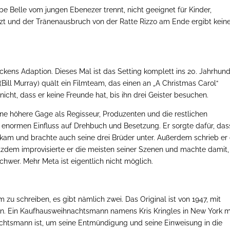
ebe Belle vom jungen Ebenezer trennt, nicht geeignet für Kinder,
t und der Tränenausbruch von der Ratte Rizzo am Ende ergibt kein
ickens Adaption. Dieses Mal ist das Setting komplett ins 20. Jahrhund
(Bill Murray) quält ein Filmteam, das einen an „A Christmas Carol“
cht, dass er keine Freunde hat, bis ihn drei Geister besuchen.
 eine höhere Gage als Regisseur, Produzenten und die restlichen
 enormen Einfluss auf Drehbuch und Besetzung. Er sorgte dafür, das
bekam und brachte auch seine drei Brüder unter. Außerdem schrieb er 
zdem improvisierte er die meisten seiner Szenen und machte damit,
schwer. Mehr Meta ist eigentlich nicht möglich.
lm zu schreiben, es gibt nämlich zwei. Das Original ist von 1947, mit
llen. Ein Kaufhausweihnachtsmann namens Kris Kringles in New York 
achtsmann ist, um seine Entmündigung und seine Einweisung in die