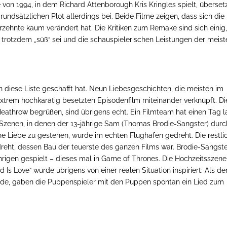
on 1994, in dem Richard Attenborough Kris Kringles spielt, überset
rundsätzlichen Plot allerdings bei. Beide Filme zeigen, dass sich die
zehnte kaum verändert hat. Die Kritiken zum Remake sind sich einig
 trotzdem „süß“ sei und die schauspielerischen Leistungen der meist
in diese Liste geschafft hat. Neun Liebesgeschichten, die meisten im
xtrem hochkarätig besetzten Episodenfilm miteinander verknüpft. Di
eathrow begrüßen, sind übrigens echt. Ein Filmteam hat einen Tag 
Szenen, in denen der 13-jährige Sam (Thomas Brodie-Sangster) durc
ine Liebe zu gestehen, wurde im echten Flughafen gedreht. Die restli
eht, dessen Bau der teuerste des ganzen Films war. Brodie-Sangst
hrigen gespielt – dieses mal in Game of Thrones. Die Hochzeitsszene
s Love“ wurde übrigens von einer realen Situation inspiriert: Als de
rde, gaben die Puppenspieler mit den Puppen spontan ein Lied zum