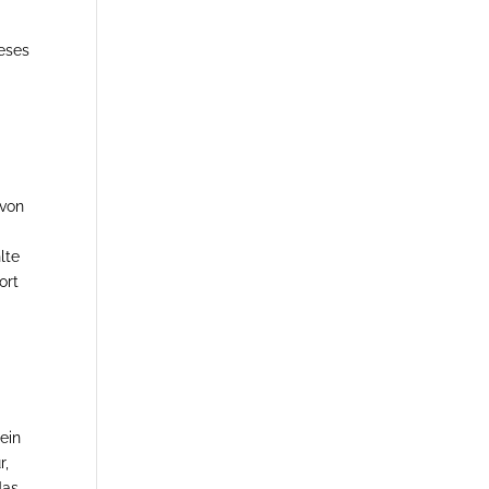
ieses
 von
lte
ort
ein
r,
das