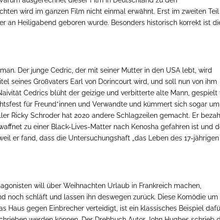
Warum ausgerechnet dieser Film in Deutschland zu den
chten wird im ganzen Film nicht einmal erwähnt. Erst im zweiten Teil
ter an Heiligabend geboren wurde. Besonders historisch korrekt ist d
man. Der junge Cedric, der mit seiner Mutter in den USA lebt, wird
tel seines Großvaters Earl von Dorincourt wird, und soll nun von ihm
ivität Cedrics blüht der geizige und verbitterte alte Mann, gespielt
chtsfest für Freund*innen und Verwandte und kümmert sich sogar um
ller Ricky Schroder hat 2020 andere Schlagzeilen gemacht. Er bezah
bewaffnet zu einer Black-Lives-Matter nach Kenosha gefahren ist und d
il er fand, dass die Untersuchungshaft „das Leben des 17-jährigen
gonisten will über Weihnachten Urlaub in Frankreich machen,
nd noch schläft und lassen ihn deswegen zurück. Diese Komödie um 
s Haus gegen Einbrecher verteidigt, ist ein klassisches Beispiel dafü
eschrieben werden können. Der Drehbuch Autor John Hughes schrieb 