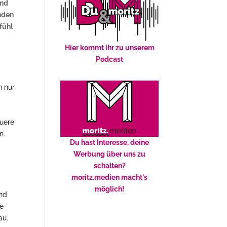
und
nden
fühl
Hier kommt ihr zu unserem
Podcast
n nur
euere
n.
Du hast Interesse, deine
Werbung über uns zu
schalten?
moritz.medien macht's
n
möglich!
ind
ve
au.