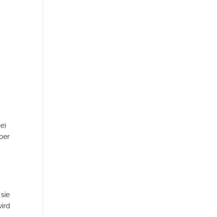
se)
ber
 sie
wird