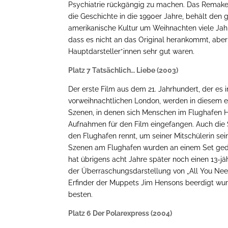
Psychiatrie rückgängig zu machen. Das Remake v
die Geschichte in die 1990er Jahre, behält den g
amerikanische Kultur um Weihnachten viele Jahr
dass es nicht an das Original herankommt, aber
Hauptdarsteller*innen sehr gut waren.
Platz 7 Tatsächlich… Liebe (2003)
Der erste Film aus dem 21. Jahrhundert, der es 
vorweihnachtlichen London, werden in diesem e
Szenen, in denen sich Menschen im Flughafen H
Aufnahmen für den Film eingefangen. Auch die 
den Flughafen rennt, um seiner Mitschülerin se
Szenen am Flughafen wurden an einem Set gedr
hat übrigens acht Jahre später noch einen 13-jä
der Überraschungsdarstellung von „All You Need I
Erfinder der Muppets Jim Hensons beerdigt wu
besten.
Platz 6 Der Polarexpress (2004)