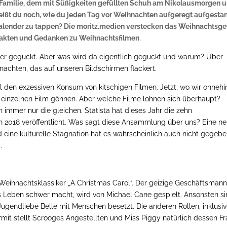
 Familie, dem mit Süßigkeiten gefüllten Schuh am Nikolausmorgen 
eißt du noch, wie du jeden Tag vor Weihnachten aufgeregt aufgesta
alender zu tappen? Die moritz.medien verstecken das Weihnachtsge
Fakten und Gedanken zu Weihnachtsfilmen
.
ker geguckt. Aber was wird da eigentlich geguckt und warum? Über
achten, das auf unseren Bildschirmen flackert.
 den exzessiven Konsum von kitschigen Filmen. Jetzt, wo wir ohnehi
n einzelnen Film gönnen. Aber welche Filme lohnen sich überhaupt?
n immer nur die gleichen. Statista hat dieses Jahr die zehn
 2018 veröffentlicht. Was sagt diese Ansammlung über uns? Eine n
und eine kulturelle Stagnation hat es wahrscheinlich auch nicht gegebe
.
Weihnachtsklassiker „A Christmas Carol“. Der geizige Geschäftsman
 Leben schwer macht, wird von Michael Cane gespielt. Ansonsten s
Jugendliebe Belle mit Menschen besetzt. Die anderen Rollen, inklusi
mit stellt Scrooges Angestellten und Miss Piggy natürlich dessen Fr