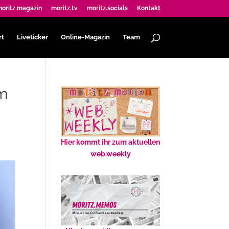
oritz.magazin
moritz.tv
moritz.socials
Kontakt
rt
Liveticker
Online-Magazin
Team
rm
Hier kommt ihr zum aktuellen
web.weekly