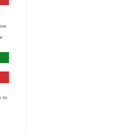
t
ine.
be
, es