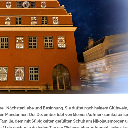
rei, Nächstenliebe und Besinnung. Sie duftet nach heißem Glühwein
en Mandarinen. Der Dezember lebt von kleinen Aufmerksamkeiten u
 Familie, dem mit Süßigkeiten gefüllten Schuh am Nikolausmorgen 
eißt du noch, wie du jeden Tag vor Weihnachten aufgeregt aufgesta