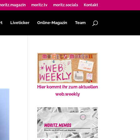
oritz.magazin
moritz.tv
moritz.socials
Kontakt
rt
Liveticker
Online-Magazin
Team
Hier kommt ihr zum aktuellen
web.weekly