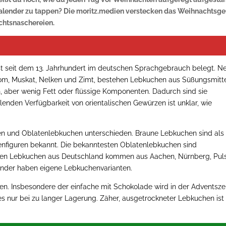
alender zu tappen? Die moritz.medien verstecken das Weihnachtsge
htsnaschereien.
ist seit dem 13. Jahrhundert im deutschen Sprachgebrauch belegt. 
mom, Muskat, Nelken und Zimt, bestehen Lebkuchen aus Süßungsmitte
, aber wenig Fett oder flüssige Komponenten. Dadurch sind sie
lenden Verfügbarkeit von orientalischen Gewürzen ist unklar, wie
n und Oblatenlebkuchen unterschieden. Braune Lebkuchen sind als
enfiguren bekannt. Die bekanntesten Oblatenlebkuchen sind
sten Lebkuchen aus Deutschland kommen aus Aachen, Nürnberg, Puls
änder haben eigene Lebkuchenvarianten.
. Insbesondere der einfache mit Schokolade wird in der Adventszei
s nur bei zu langer Lagerung. Zäher, ausgetrockneter Lebkuchen ist