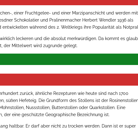
chen-, einer Fruchtgelee- und einer Marzipanschicht und werden mi
sdner Schokolatier und Pralinenmacher Herbert Wendler 1936 als
ntwickelten während des 2. Weltkriegs ihre Popularität als Notpral
 wirklich leckeren und die absolut merkwürdigen. Da kommt es glau
t, der Mittelwert wird zugrunde gelegt.
ahrhundert zurück, ähnliche Rezepturen wie heute sind nach 1700
, süßen Hefeteig. Die Grundform des Stollens ist der Rosinenstollen
Mohnstollen, Nussstollen, Butterstollen oder Quarkstollen. Eine
len, der eine geschützte Geographische Bezeichnung ist.
lang haltbar. Er darf aber nicht zu trocken werden. Dann ist er super