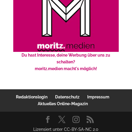
Du hast Interesse, deine Werbung über uns zu
schalten?
moritz.medien macht's möglich!
Redaktionslogin
Datenschutz
Impressum
Aktuelles Online-Magazin
Lizensiert unter CC-BY-SA-NC 2.0