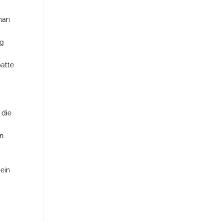
e
 man
ng
batte
 die
n.
ein