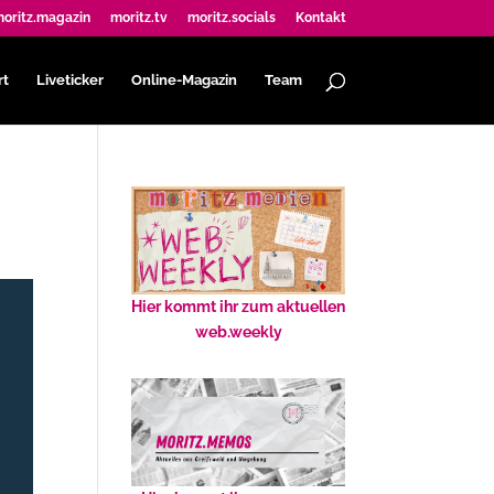
oritz.magazin
moritz.tv
moritz.socials
Kontakt
rt
Liveticker
Online-Magazin
Team
Hier kommt ihr zum aktuellen
web.weekly