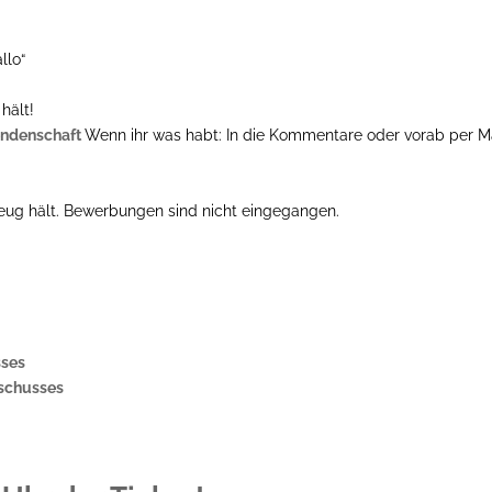
llo“
hält!
endenschaft
Wenn ihr was habt: In die Kommentare oder vorab per M
eug hält. Bewerbungen sind nicht eingegangen.
sses
sschusses