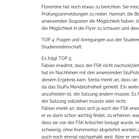
Florentine hat noch etwas zu berichten. Sie mö
Prüfungsanmeldungen zu reden. Hannah, die Beauf
anwesenden Stupisten die Möglichkeit haben, di
die Möglichkeit in die Flyer zu schauen und dies
TOP 4: Fragen und Anregungen aus der Studiere
Studierendenschaft.
Es folgt TOP 5:
Fabian erwähnt, dass der FSK nicht nachvollzi
hat im Nachhinein mit den anwesenden StuPiste
diesem Ergebnis kam. Senta merkt an, dass sie
da das StuPa Mandatsfreiheit genießt. Ein weit
unzufrieden ist, die Satzung ändern müsste. Es
der Satzung vollziehen müsste oder nicht.
Fabian merkt an, dass sich ja auch der FSK etw
er es dann schon wichtig findet, zu erfahren, 
dass sie von der FSK kritischer beäugt wurde, i
schwierig, ohne Kommentar abgelehnt worden zu s
auch noch einmal nachgehakt wird. Aber er ver