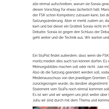
alle einmal aufschreiben, warum sie Soraia gewä
diesen Vorschlag für etwas lächerlich hält. Mar
der FSK schon Kompetenz zutrauen kann, bei der
Satzungsänderung. Aber er merkt zudem an, das
kam und bei dieser ein Großteil Soraia nicht im
Debatte. Soraia ist gegen den Schluss der Deba
geht weiter und die Technik aus. Wir warten und
Ein StuPist findet außerdem, dass wenn die FSK
moritz.medien dies auch tun können dürfen. Es 
Meinungsbildes machen soll oder nicht. Jule m
Also ob die Satzung geändert werden soll, soda
Medienausschuss von den jeweiligen Gremien.
zurückgezogen wurde, da darüber abgestimmt w
Statement vom StuPa noch einmal kommen soll o
Es ist wirr und wir weigern uns jetzt weiter übe
Juhu wir sind durch mit dem Thema und komme