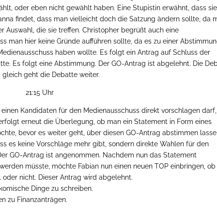
hlt, oder eben nicht gewählt haben. Eine Stupistin erwähnt, dass si
ianna findet, dass man vielleicht doch die Satzung ändern sollte, da
 Auswahl, die sie treffen. Christopher begrüßt auch eine
s man hier keine Gründe aufführen sollte, da es zu einer Abstimmu
 Medienausschuss haben wollte. Es folgt ein Antrag auf Schluss der
tte. Es folgt eine Abstimmung. Der GO-Antrag ist abgelehnt. Die De
 gleich geht die Debatte weiter.
21:15 Uhr
 einen Kandidaten für den Medienausschuss direkt vorschlagen darf,
erfolgt erneut die Überlegung, ob man ein Statement in Form eines
öchte, bevor es weiter geht, über diesen GO-Antrag abstimmen lasse
ss es keine Vorschläge mehr gibt, sondern direkte Wahlen für den
 Der GO-Antrag ist angenommen. Nachdem nun das Statement
erden müsste, möchte Fabian nun einen neuen TOP einbringen, ob 
der nicht. Dieser Antrag wird abgelehnt.
r komische Dinge zu schreiben.
n zu Finanzanträgen.