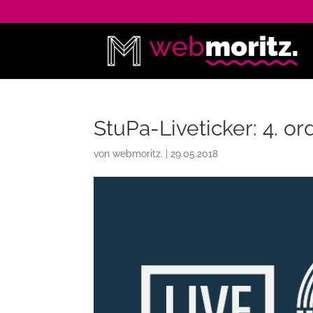
StuPa-Liveticker: 4. or
von
webmoritz.
|
29.05.2018