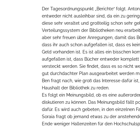
Der Tagesordnungspunkt „Berichte“ folgt. Antoni
entweder nicht ausleihbar sind, da ein zu geri
diese sehr veraltet und großteilig schon sehr ge
Verteilungssystem der Bibliotheken neu erarbeite
aber sehr freuen über Anregungen, damit das Bu
dass ihr auch schon aufgefallen ist, dass es ke
Geld vorhanden ist. Es ist alles ein bisschen kom
aufgefallen ist, dass Bücher entweder komplett
versteckt werden. Sie findet, dass es so nicht we
gut durchdachter Plan ausgearbeitet werden mu
Ben fragt nach, wie groß das Interesse dafür is
Haushalt der Bibliothek zu reden.
Es folgt ein Meinungsbild, ob es eine außerorden
diskutieren zu können. Das Meinungsbild fällt p
dafür. Es wird auch gebeten, in den einzelnen F
Soraia fragt ob jemand etwas zu der anstehend
Ende weniger Hallenzeiten für den Hochschulsp