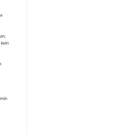
er
an,
 kein
n
rmin