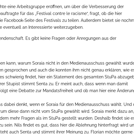
chte eine Arbeitsgruppe eröffnen, um über die Verbesserung der
tragte für das „Festival contre le racisme“, fragt, ob die hier
e Facebook-Seite des Festivals zu teilen. Außerdem bietet sie noch
e eventuell an Interessierte weiterzugeben.
ndenschaft. Es gibt keine Fragen oder Anregungen aus der
ehen kann, warum Soraia nicht in den Medienausschuss gewählt wurde
n gesprochen und auch die konnten ihm nicht genau erklären, wie e
 es schwierig findet, hier ein Statement des gesamten StuPa abzuge
erer Stupist stimmt Senta zu. Er meint auch, dass wenn man damit
 folgt eine Debatte zur Mandatsfreiheit und ob man hier eine Änderu
as dabei denkt, wenn er Soraia für den Medienausschuss wählt. Und
warum diese dann nicht vom StuPa gewählt wird. Soraia merkt dazu an
ndem mehr Fragen als im StuPa gestellt wurden. Deshalb findet sie e
ein. Nils findet es gut, dass hier die Ablehnung hinterfragt wird u
steht auch Senta und stimmt ihrer Meinung zu. Florian möchte gerne