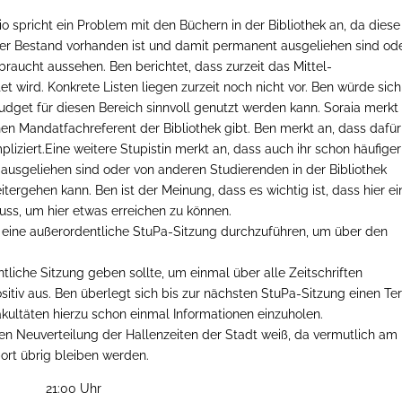
o spricht ein Problem mit den Büchern in der Bibliothek an, da diese
nger Bestand vorhanden ist und damit permanent ausgeliehen sind od
braucht aussehen. Ben berichtet, dass zurzeit das Mittel-
t wird. Konkrete Listen liegen zurzeit noch nicht vor. Ben würde sich
dget für diesen Bereich sinnvoll genutzt werden kann. Soraia merkt 
inen Mandatfachreferent der Bibliothek gibt. Ben merkt an, dass dafür
pliziert.Eine weitere Stupistin merkt an, dass auch ihr schon häufiger
 ausgeliehen sind oder von anderen Studierenden in der Bibliothek
itergehen kann. Ben ist der Meinung, dass es wichtig ist, dass hier ei
ss, um hier etwas erreichen zu können.
t, eine außerordentliche StuPa-Sitzung durchzuführen, um über den
tliche Sitzung geben sollte, um einmal über alle Zeitschriften
ositiv aus. Ben überlegt sich bis zur nächsten StuPa-Sitzung einen Te
akultäten hierzu schon einmal Informationen einzuholen.
en Neuverteilung der Hallenzeiten der Stadt weiß, da vermutlich am
ort übrig bleiben werden.
21:00 Uhr