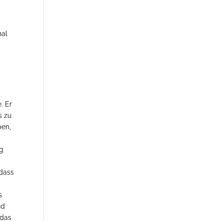
mal
. Er
s zu
ben,
ng
 dass
,
s
nd
 das