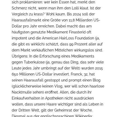
sich proklamieren: wer kein Essen hat, merkt den
Schmerz nicht, wenn man ihm den Lolli klaut. Ist der
Vergleich zu krass? Wohl kaum. Bis 2024 soll der
Haarausfallmarkt eine Größe von 11,8 Milliarden US-
Dollar pro Jahr erreichen. Dabei macht das am
häufigsten genutzte Medikament Finasterid oft
impotent und die American HairLoss Foundation (ja,
die gibt es wirklich) schätzt, dass 99 Prozent aller auf
dem Markt verkäuflichen Mittelchen wirkungslos sind.
Übrigens: In die Erforschung eines Medikaments
gegen Tuberkulose (ja, genau das Ding, das sehr viele
Leute jedes Jahr umbringt auf der Welt) wurden 2015
650 Millionen US-Dollar investiert. Franck, 32, hat
seinen Haarausfall gestoppt und prompt einen Blog
(glücklicherweise keinen Vlog, wer will schon haarlose
Nacktmulle sehen) eröffnet. Allen, die durch ihr
Einkaufverhalten in Apotheken nicht ausdrücken
wollen, dass unsere Haare wichtiger sind als Leben in
der Dritten Welt, gilt der Geheimrat der Woche.
Diesmal aus der englischsprachigen Wikipedia: