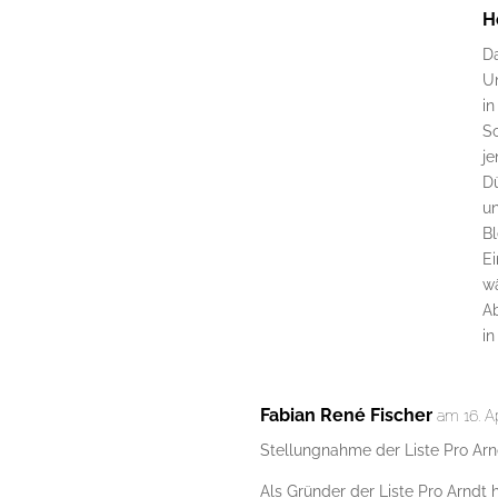
H
Da
Un
in
S
je
Dü
un
Bl
Ei
w
Ab
in
Fabian René Fischer
am 16. Ap
Stellungnahme der Liste Pro Arn
Als Gründer der Liste Pro Arndt