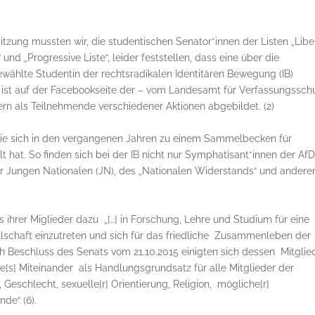
sitzung
mussten wir, die studentischen Senator*innen der Listen „Libe
 und „Progressive Liste“,
leider feststellen, dass
eine
über
die
ewählte S
tudentin
der
rechtsradikalen
Identitären Bewegung
(IB)
 ist auf der Facebookseite der
– v
om Landesamt für Verfassungssch
ern
al
s Teilnehmende
verschiedener Aktionen abgebildet. (
2
)
die
sich in den
vergangenen Jahren zu einem Sammelbecken
für
lt hat
. So finden sich bei der IB nicht nur
Symphatisant
*innen
der AfD
r J
ungen Nationalen (JN)
, des „Nationalen Widerstands“
und andere
s ihrer Miglieder
dazu „[…] in Forschung, Lehre und Studium für eine
ellschaft einzutreten und sich für das friedliche Zusammenleben der
h Beschluss des Senats vom 21.10.2015 einigten sich dessen Mitglie
le[s] Miteinander als Handlungsgrundsatz für alle Mitglieder der
Geschlecht, sexuelle[r] Orientierung, Religion, mögliche[r]
ünde“
(6)
.