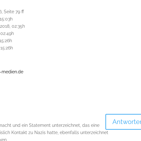
, Seite
79 ff
 15:03h
.2018, 02:35h
, 02:49h
 15:26h
 15:26h
z-medien.de
Antworte
macht und ein Statement unterzeichnet, das eine
islich Kontakt zu Nazis hatte, ebenfalls unterzeichnet
ken.