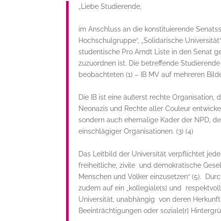
„Liebe Studierende,
im
Anschluss an die konstituierende Senats
Hochschulgruppe“, „Solidarische Universität“
studentische Pro Arndt
Liste in den Senat g
zu
zuordnen
ist. Die betreffende Studierende
beobachteten
(1) – IB
MV auf mehreren Bild
Die
IB
ist eine
äußerst rechte
Organisation, 
Neonazis und Rechte aller Couleur
entwicke
sondern auch ehemalige Kader der NPD, de
einschlägiger Organisationen
.
(3) (4)
Das Leitbild der Universität verpflichtet
jede
freiheitliche, zivile und demokratische Ges
Menschen und Völker einzusetzen“
(5)
. Durc
zudem auf ein „kollegiale[s] und respektvol
Universität, unabhängig von deren Herkunft, 
Beeinträchtigungen oder soziale
[
r
]
Hintergr