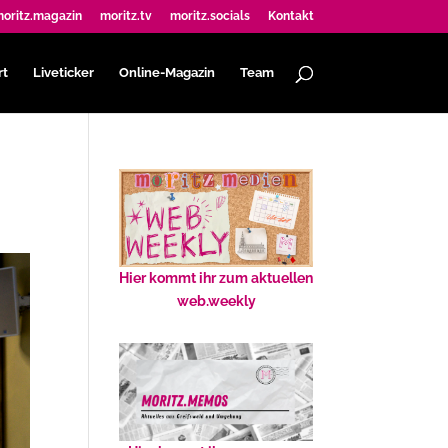
oritz.magazin
moritz.tv
moritz.socials
Kontakt
rt
Liveticker
Online-Magazin
Team
Hier kommt ihr zum aktuellen
web.weekly