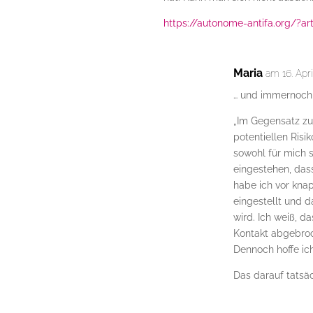
https://autonome-antifa.org/?ar
Maria
am 16. Apr
… und immernoch 
„Im Gegensatz zu
potentiellen Risi
sowohl für mich 
eingestehen, dass
habe ich vor kna
eingestellt und 
wird. Ich weiß, d
Kontakt abgebroc
Dennoch hoffe ic
Das darauf tatsäc