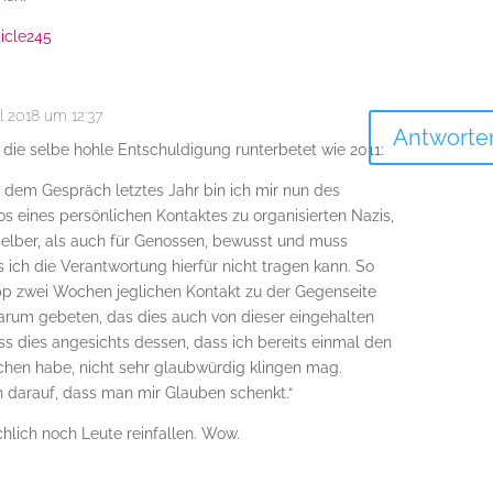
ticle245
il 2018 um 12:37
Antworte
die selbe hohle Entschuldigung runterbetet wie 2011:
 dem Gespräch letztes Jahr bin ich mir nun des
kos eines persönlichen Kontaktes zu organisierten Nazis,
selber, als auch für Genossen, bewusst und muss
 ich die Verantwortung hierfür nicht tragen kann. So
pp zwei Wochen jeglichen Kontakt zu der Gegenseite
darum gebeten, das dies auch von dieser eingehalten
ass dies angesichts dessen, dass ich bereits einmal den
hen habe, nicht sehr glaubwürdig klingen mag.
h darauf, dass man mir Glauben schenkt.“
hlich noch Leute reinfallen. Wow.