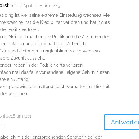
orst
am 27. April 2018 um 12:43
s ding ist wer seine extreme Einstellung wechselt wie
terwäsche, hat die Kredibilität verloren und hat nichts
 der Politik verloren.
o ne Aktionen machen die Politik und die Ausführenden
ner einfach nur unglaubhaft und lächerlich.
ster und einfach nur unglaublich traurig wenn so
sere Zukunft aussieht.
ender haben in der Politik nichts verloren.
nfach mal das,falls vorhandene , eigene Gehirn nutzen
äre ein Anfang.
er irgendwie sehr treffend solch Verhalten für die Zeit
 der wir leben.
ril 2018 um 11:11
Antworte
dt:
 habe ich mit der entsprechenden Senatorin bei der