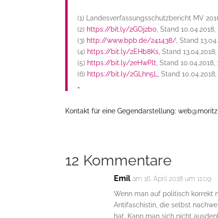
(1) Landesverfassungsschutzbericht MV
2016
(
2
)
https://bit.ly/2GOj2b0
, Stand 10.04.2018,
(3)
http://www.bpb.de/241438/
, Stand 13.04
(4)
https://bit.ly/2EHb8Ks
, Stand 13.04.2018
(
5
)
https://bit.ly/2eHwPlt
, Stand 10.04.2018,
(
6
)
https://bit.ly/2GLhn5L
, Stand 10.04.2018,
„
Kontakt für eine Gegendarstellung: web@morit
12 Kommentare
Emil
am 16. April 2018 um 11:09
Wenn man auf politisch korrekt 
Antifaschistin, die selbst nachwe
hat. Kann man sich nicht ausden