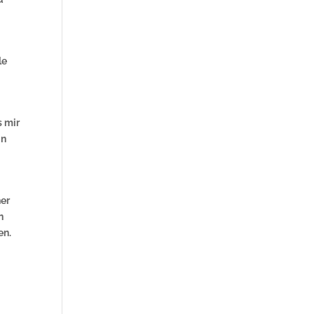
le
s mir
in
her
n
en.