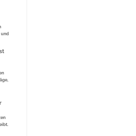
m
t und
st
en
läge,
r
zen
eibt.