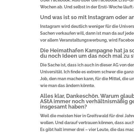
Über Facebook. Also über die Facebook Ersti-Gru
Wochen ab. Und selbst in der Ersti-Woche läuft 
Und was ist so mit Instagram oder 
Instagram wird deutlich weniger für die Univers
Sachen verkaufen will, dann ist man da auf jede
vor allem Veranstaltungswerbung, wird Faceboo
Die Heimathafen Kampagne hat ja sc
du noch Ideen um das noch mal zu s
Die Sache ist, dass ich auch in dieser AG von 
Universität. Ich finde es extrem schwer die ga
Job, den man machen kann, für die Mittel, die un
wie man das ändern könnte.
Alles klar, Dankeschön. Warum glaub
AStA immer noch verhältnismäßig ge
insgesamt haben?
Weil die meisten hier in Greifswald für drei Ja
wollen. Und darauf vertrauen können, dass auch 
Es gibt halt immer drei – vier Leute, die das 