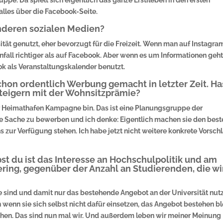
ppe. Da spielt sich eigentlich das ganze Erstileben in den ersten
alles über die Facebook-Seite.
anderen sozialen Medien?
ität genutzt, eher bevorzugt für die Freizeit. Wenn man auf Instagra
nfall richtiger als auf Facebook. Aber wenn es um Informationen geh
k als Veranstaltungskalender benutzt.
hon ordentlich Werbung gemacht in letzter Zeit. Ha
teigern mit der Wohnsitzprämie?
der Heimathafen Kampagne bin. Das ist eine Planungsgruppe der
nze Sache zu bewerben und ich denke: Eigentlich machen sie den best
s zur Verfügung stehen. Ich habe jetzt nicht weitere konkrete Vorsch
st du ist das Interesse an Hochschulpolitik und am
ring, gegenüber der Anzahl an Studierenden, die wi
hre sind und damit nur das bestehende Angebot an der Universität nut
wenn sie sich selbst nicht dafür einsetzen, das Angebot bestehen bl
machen. Das sind nun mal wir. Und außerdem leben wir meiner Meinung