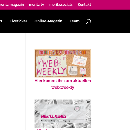
oritz.magazin
moritz.tv
moritz.socials
Kontakt
rt
Liveticker
Online-Magazin
Team
Hier kommt ihr zum aktuellen
web.weekly