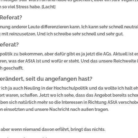
 so viel Stress habe. [Lacht]
 Referat?
ung anderer Leute differenzieren kann. Ich kann sehr schnell neutra
mit reinzusetzen. Und ich schreibe sehr schnell und sehr gut.
eferat?
litik zu bekommen, aber dafür gibt es ja jetzt die AGs. Aktuell ist e
en, was der AStA ist und wofür er steht. Und das unsere Reichweite 
h geschafft.
erändert, seit du angefangen hast?
ich ja auch Neuling in der Hochschulpolitik und da wollte ich halt e
ert waren, schaffen. Jetzt wo ich sehe, dass das Angebot bereits scho
ben sich natürlich mehr so die Interessen in Richtung AStA verschob
ion einsetzten und unsere Nachricht nach außen tragen.
 aber wenn niemand davon erfährt, bringt das nichts.