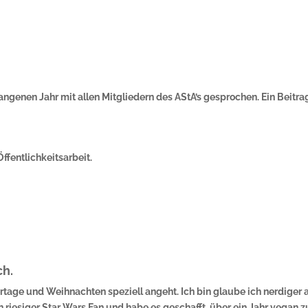
gangenen Jahr mit allen Mitgliedern des AStA’s gesprochen. Ein Beitra
Öffentlichkeitsarbeit.
ch.
ertage und Weihnachten speziell angeht. Ich bin glaube ich nerdiger 
riesiger Star Wars Fan und habe es geschafft, über ein Jahr vegan z