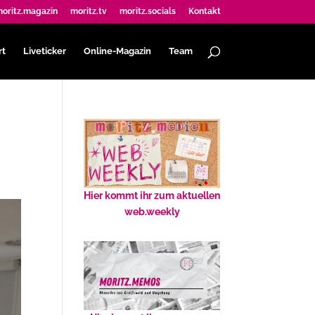
oritz.magazin
moritz.tv
moritz.socials
Kontakt
rt
Liveticker
Online-Magazin
Team
Hier kommt ihr zum aktuellen
web.weekly