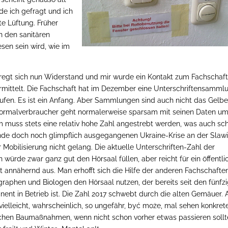
de ich gefragt und ich
te Lüftung. Früher
n den sanitären
sen sein wird, wie im
regt sich nun Widerstand und mir wurde ein Kontakt zum Fachschaft
rmittelt. Die Fachschaft hat im Dezember eine Unterschriftensamml
ufen. Es ist ein Anfang. Aber Sammlungen sind auch nicht das Gelb
normalverbraucher geht normalerweise sparsam mit seinen Daten u
 muss stets eine relativ hohe Zahl angestrebt werden, was auch sc
nde doch noch glimpflich ausgegangenen Ukraine-Krise an der Slawi
r Mobilisierung nicht gelang. Die aktuelle Unterschriften-Zahl der
würde zwar ganz gut den Hörsaal füllen, aber reicht für ein öffentli
ht annähernd aus. Man erhofft sich die Hilfe der anderen Fachschafte
raphen und Biologen den Hörsaal nutzen, der bereits seit den fünfz
ent in Betrieb ist. Die Zahl 2017 schwebt durch die alten Gemäuer. 
vielleicht, wahrscheinlich, so ungefähr, być może, mal sehen konkret
chen Baumaßnahmen, wenn nicht schon vorher etwas passieren sollt