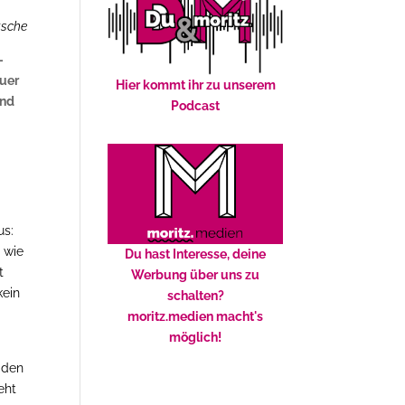
tsche
-
äuer
Hier kommt ihr zu unserem
und
Podcast
us:
 wie
Du hast Interesse, deine
t
Werbung über uns zu
kein
schalten?
moritz.medien macht's
möglich!
n den
eht