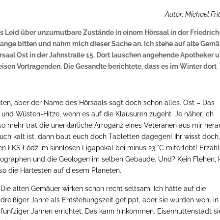
Autor: Michael Fri
s Leid über unzumutbare Zustände in einem Hörsaal in der Friedrich
 lange bitten und nahm mich dieser Sache an. Ich stehe auf alte Gem
rsaal Ost in der Jahnstraße 15. Dort lauschen angehende Apotheker 
sen Vortragenden. Die Gesandte berichtete, dass es im Winter dort
ten, aber der Name des Hörsaals sagt doch schon alles. Ost – Das
 und Wüsten-Hitze, wenn es auf die Klausuren zugeht. Je näher ich
mehr trat die unerklärliche Arroganz eines Veteranen aus mir hera
ch kalt ist, dann baut euch doch Tabletten dagegen! Ihr wisst doch,
n ŁKS Łódź im sinnlosen Ligapokal bei
minus
23 °C miterlebt! Erzähl
Geographen und die Geologen im selben Gebäude. Und? Kein Flehen, 
so die Härtesten auf diesem Planeten.
Die alten Gemäuer wirken schon recht seltsam. Ich hätte auf die
dreißiger Jahre als Entstehungszeit getippt, aber sie wurden wohl i
fünfziger Jahren errichtet. Das kann hinkommen. Eisenhüttenstadt si