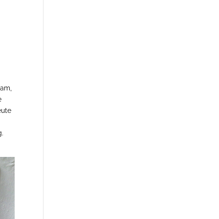
sam,
e
eute
g.