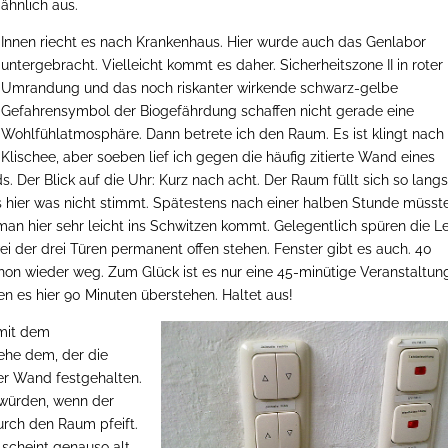
ähnlich aus.
Innen riecht es nach Krankenhaus. Hier wurde auch das Genlabor
untergebracht. Vielleicht kommt es daher. Sicherheitszone II in roter
Umrandung und das noch riskanter wirkende schwarz-gelbe
Gefahrensymbol der Biogefährdung schaffen nicht gerade eine
Wohlfühlatmosphäre. Dann betrete ich den Raum. Es ist klingt nach
Klischee, aber soeben lief ich gegen die häufig zitierte Wand eines
 Der Blick auf die Uhr: Kurz nach acht. Der Raum füllt sich so lang
s hier was nicht stimmt. Spätestens nach einer halben Stunde müsst
man hier sehr leicht ins Schwitzen kommt. Gelegentlich spüren die L
i der drei Türen permanent offen stehen. Fenster gibt es auch. 40
chon wieder weg. Zum Glück ist es nur eine 45-minütige Veranstaltun
 es hier 90 Minuten überstehen. Haltet aus!
 mit dem
ehe dem, der die
der Wand festgehalten.
n würden, wenn der
urch den Raum pfeift.
 scheint genauso alt