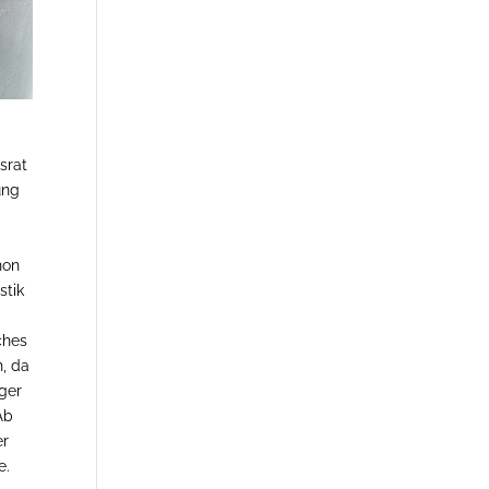
srat
ung
e
m
hon
stik
ches
n, da
iger
Ab
er
e.