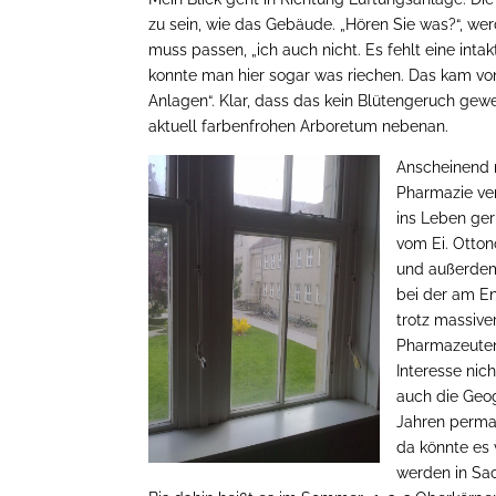
zu sein, wie das Gebäude. „Hören Sie was?“, wer
muss passen, „ich auch nicht. Es fehlt eine intak
konnte man hier sogar was riechen. Das kam vo
Anlagen“. Klar, dass das kein Blütengeruch gewe
aktuell farbenfrohen Arboretum nebenan.
Anscheinend 
Pharmazie ve
ins Leben ger
vom Ei. Otto
und außerdem
bei der am E
trotz massive
Pharmazeuten 
Interesse nic
auch die Geog
Jahren perman
da könnte es 
werden in Sa