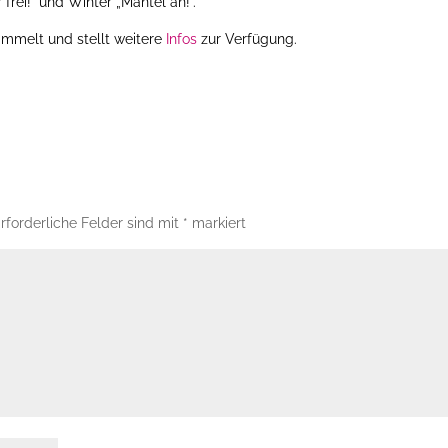
frei!“ und Winter „Mantel an!“.
mmelt und stellt weitere
Infos
zur Verfügung.
rforderliche Felder sind mit
*
markiert