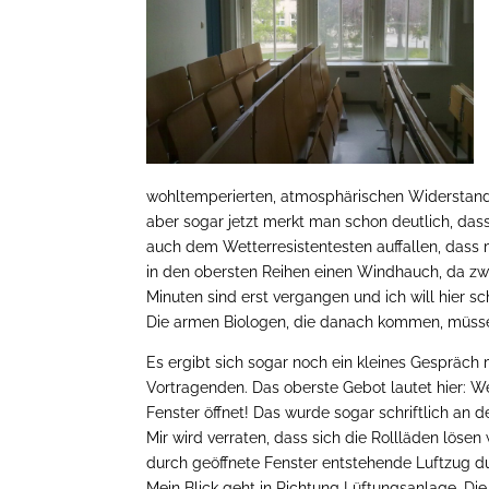
wohltemperierten, atmosphärischen Widerstands.
aber sogar jetzt merkt man schon deutlich, das
auch dem Wetterresistentesten auffallen, dass 
in den obersten Reihen einen Windhauch, da zwe
Minuten sind erst vergangen und ich will hier s
Die armen Biologen, die danach kommen, müssen
Es ergibt sich sogar noch ein kleines Gespräch
Vortragenden. Das oberste Gebot lautet hier: W
Fenster öffnet! Das wurde sogar schriftlich an 
Mir wird verraten, dass sich die Rollläden löse
durch geöffnete Fenster entstehende Luftzug d
Mein Blick geht in Richtung Lüftungsanlage. Die