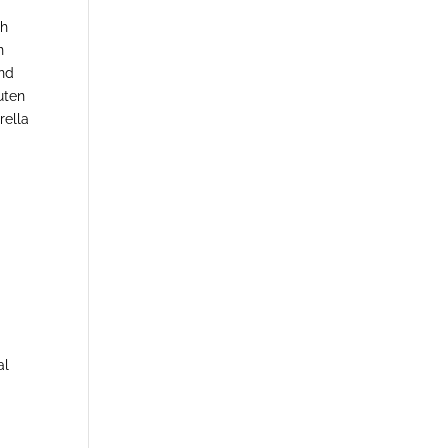
ch
n
und
uten
rella
al