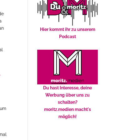
de
a
an
Hier kommt ihr zu unserem
Podcast
al
l
Du hast Interesse, deine
Werbung über uns zu
schalten?
, um
moritz.medien macht's
möglich!
smal