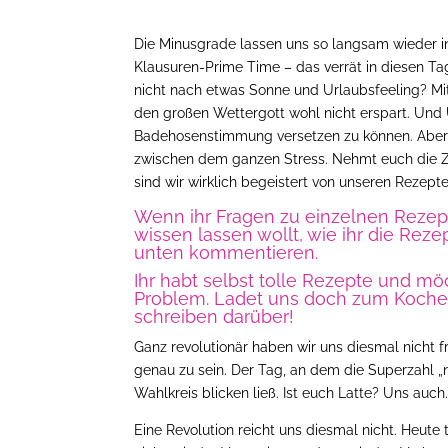
Die Minusgrade lassen uns so langsam wieder i
Klausuren-Prime Time – das verrät in diesen Tag
nicht nach etwas Sonne und Urlaubsfeeling? Mit
den großen Wettergott wohl nicht erspart. Und 
Badehosenstimmung versetzen zu können. Aber vi
zwischen dem ganzen Stress. Nehmt euch die Ze
sind wir wirklich begeistert von unseren Rezept
Wenn ihr Fragen zu einzelnen Rezept
wissen lassen wollt, wie ihr die Reze
unten kommentieren.
Ihr habt selbst tolle Rezepte und mö
Problem. Ladet uns doch zum Kochen 
schreiben darüber!
Ganz revolutionär haben wir uns diesmal nicht f
genau zu sein. Der Tag, an dem die Superzahl „n
Wahlkreis blicken ließ. Ist euch Latte? Uns au
Eine Revolution reicht uns diesmal nicht. Heute 