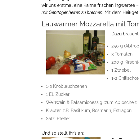
wir uns erstmal eine Kanne frischen Ingwertee –
mit Gepflogenheiten zu brechen
. Mit dem Heißget
Lauwarmer Mozzarella mit Tom
Dazu braucht 
250 g (Abtro
3 Tomaten
200 g Kirsch
1 Zwiebel
1-2 Chilischo
1-2 Knoblauchzehen
1 EL Zucker
Weißwein & Balsamicoessig (zum Ablöschen)
Kräuter, z.B. Basilikum, Rosmarin, Estragon
Salz, Pfeffer
Und so stellt ihr’s an: