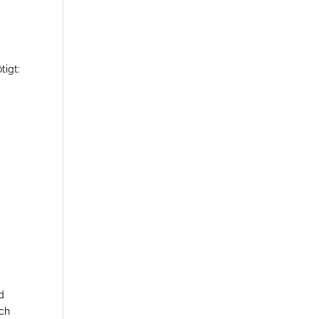
tigt:
d
uch