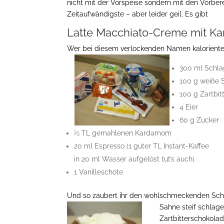
nicht mit der Vorspeise sondern mit den Vorber
Zeitaufwändigste – aber leider geil. Es gibt
Latte Macchiato-Creme mit K
Wer bei diesem verlockenden Namen kalorientec
300 ml Schl
100 g weiße 
100 g Zartbi
4 Eier
60 g Zucker
½ TL gemahlenen Kardamom
20 ml Espresso (1 guter TL Instant-Kaffee
in 20 ml Wasser aufgelöst tut’s auch)
1 Vanilleschote
Und so zaubert ihr den wohlschmeckenden Sc
Sahne steif schlage
Zartbitterschokola