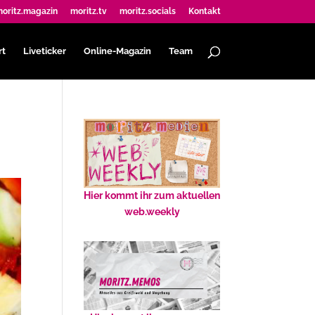
oritz.magazin
moritz.tv
moritz.socials
Kontakt
rt
Liveticker
Online-Magazin
Team
Hier kommt ihr zum aktuellen
web.weekly