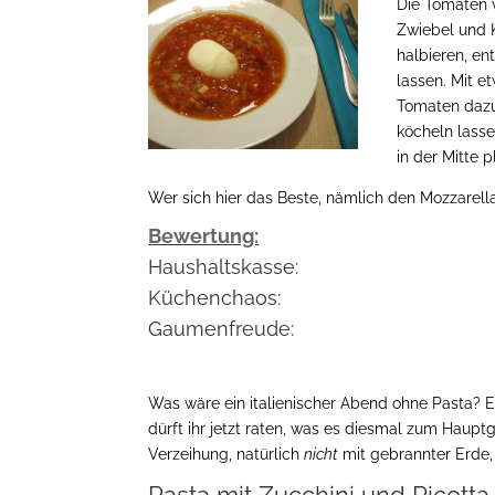
Die Tomaten v
Zwiebel und K
halbieren, e
lassen. Mit 
Tomaten dazu
köcheln lasse
in der Mitte 
Wer sich hier das Beste, nämlich den Mozzarella,
Bewertung:
Haushaltskasse:
Küchenchaos:
Gaumenfreude:
Was wäre ein italienischer Abend ohne Pasta? E
dürft ihr jetzt raten, was es diesmal zum Haupt
Verzeihung, natürlich
nicht
mit gebrannter Erde, 
Pasta mit Zucchini und Ricot