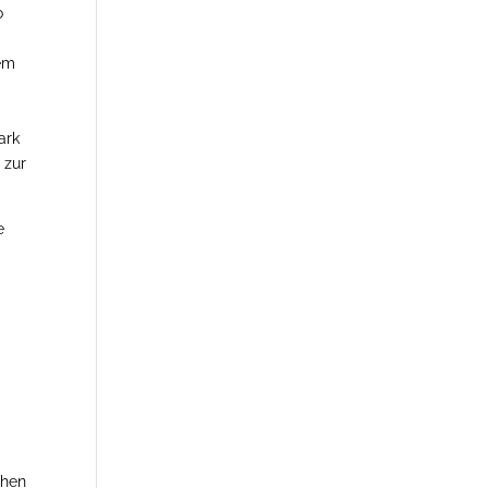
o
dem
ark
 zur
e
chen