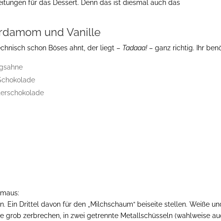
eitungen für das Dessert. Denn das ist diesmal auch das
ardamom und Vanille
hnisch schon Böses ahnt, der liegt –
Tadaaa!
– ganz richtig. Ihr benö
agsahne
Schokolade
tterschokolade
hmaus:
n. Ein Drittel davon für den „Milchschaum“ beiseite stellen. Weiße un
de grob zerbrechen, in zwei getrennte Metallschüsseln (wahlweise a