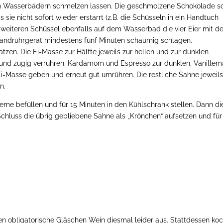
in Wasserbädern schmelzen lassen. Die geschmolzene Schokolade s
ss sie nicht sofort wieder erstarrt (z.B. die Schüsseln in ein Handtuch
er weiteren Schüssel ebenfalls auf dem Wasserbad die vier Eier mit 
andrührgerät mindestens fünf Minuten schaumig schlagen.
atzen. Die Ei-Masse zur Hälfte jeweils zur hellen und zur dunklen
nd zügig verrühren. Kardamom und Espresso zur dunklen, Vanillem
i-Masse geben und erneut gut umrühren. Die restliche Sahne jeweils
n.
Creme befüllen und für 15 Minuten in den Kühlschrank stellen. Dann di
Schluss die übrig gebliebene Sahne als „Krönchen“ aufsetzen und für
en obligatorische Gläschen Wein diesmal leider aus. Stattdessen ko