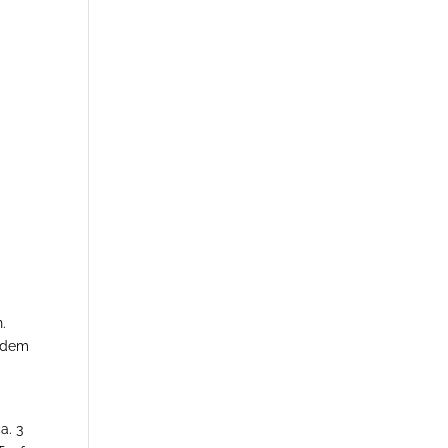
.
, dem
a. 3