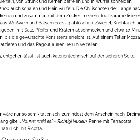
ierteln, von Strunk und Kernen befreien und in Würfel schneiden.
noblauch schälen und klein würfeln. Die Chilischoten der Länge na
ntkernen und zusammen mit dem Zucker in einem Topf karamellisiere
etwas Weißwein und Balsamicoessig ablöschen. Zwiebel, Knoblauch 
geben, mit Salz, Pfeffer und Krätern abschmecken und etwa 10 Min
n, bis die gewünschte Konsistenz erreicht ist. Auf einem Teller Mozza
platzieren und das Ragout außen herum verteilen.
 entgehen lässt, ist auch kalorientechnisch auf der sicheren Seite.
r wäre nur so semi-italienisch, zumindest dem Anschein nach. Dreim
gang gibt.
…Na, wer weiß es? – Richtig! Nudeln.
Penne mit Terracotta.
natürlich mit Ricotta.
ta-Orangen-Soße