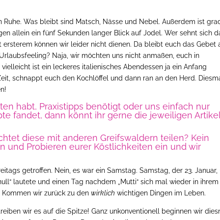
n Ruhe. Was bleibt sind Matsch, Nässe und Nebel. Außerdem ist gra
en allein ein fünf Sekunden langer Blick auf Jodel. Wer sehnt sich d
 ersterem können wir leider nicht dienen. Da bleibt euch das Gebet 
Urlaubsfeeling? Naja, wir möchten uns nicht anmaßen, euch in
elleicht ist ein leckeres italienisches Abendessen ja ein Anfang
it, schnappt euch den Kochlöffel und dann ran an den Herd. Diesm
en!
en habt, Praxistipps benötigt oder uns einfach nur
pte fandet, dann könnt ihr gerne die jeweiligen Artike
chtet diese mit anderen Greifswaldern teilen? Kein
und Probieren eurer Köstlichkeiten ein und wir
reitags getroffen. Nein, es war ein Samstag. Samstag, der 23. Januar
ull“ lautete und einen Tag nachdem „Mutti“ sich mal wieder in ihrem
ch. Kommen wir zurück zu den
wirklich
wichtigen Dingen im Leben.
treiben wir es auf die Spitze! Ganz unkonventionell beginnen wir die