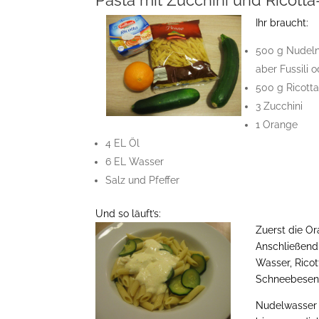
Ihr braucht:
500 g Nudel
aber Fussili 
500 g Ricott
3 Zucchini
1 Orange
4 EL Öl
6 EL Wasser
Salz und Pfeffer
Und so läuft’s:
Zuerst die O
Anschließend
Wasser, Ricot
Schneebesen 
Nudelwasser 