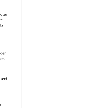
ig zu
te
tz
ngen
ben
t und
t
Zum