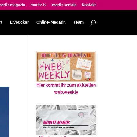
oritz.magazin
moritz.tv
moritz.socials
Kontakt
rt
Liveticker
Online-Magazin
Team
Hier kommt ihr zum aktuellen
web.weekly