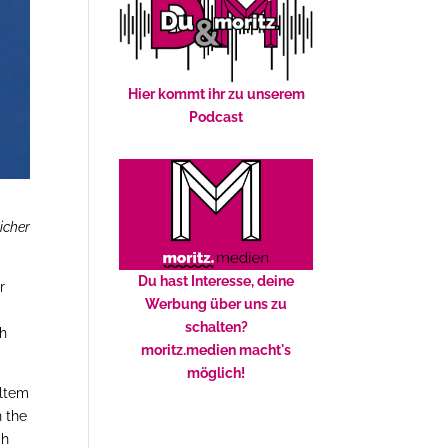
Hier kommt ihr zu unserem
Podcast
icher
Du hast Interesse, deine
r
Werbung über uns zu
schalten?
ch
moritz.medien macht's
möglich!
altem
n the
ch