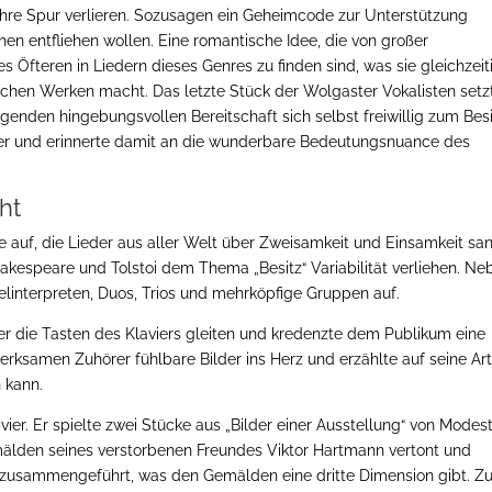
ihre Spur verlieren. Sozusagen ein Geheimcode zur Unterstützung
en entfliehen wollen. Eine romantische Idee, die von großer
Öfteren in Liedern dieses Genres zu finden sind, was sie gleichzeit
schen Werken macht. Das letzte Stück der Wolgaster Vokalisten setz
nden hingebungsvollen Bereitschaft sich selbst freiwillig zum Besi
r und erinnerte damit an die wunderbare Bedeutungsnuance des
ht
 auf, die Lieder aus aller Welt über Zweisamkeit und Einsamkeit sa
hakespeare und Tolstoi dem Thema „Besitz“ Variabilität verliehen. Ne
linterpreten, Duos, Trios und mehrköpfige Gruppen auf.
über die Tasten des Klaviers gleiten und kredenzte dem Publikum eine
rksamen Zuhörer fühlbare Bilder ins Herz und erzählte auf seine Ar
 kann.
ier. Er spielte zwei Stücke aus „Bilder einer Ausstellung“ von Modes
mälden seines verstorbenen Freundes Viktor Hartmann vertont und
 zusammengeführt, was den Gemälden eine dritte Dimension gibt. 