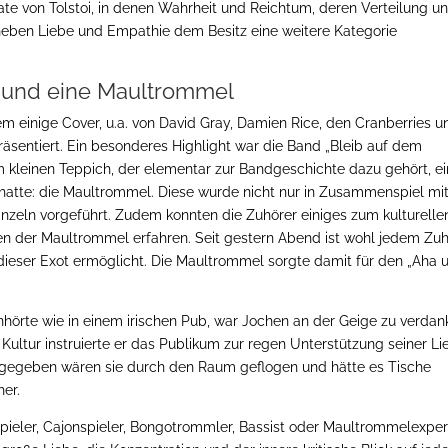
ate von Tolstoi, in denen Wahrheit und Reichtum, deren Verteilung u
neben Liebe und Empathie dem Besitz eine weitere Kategorie
 und eine Maultrommel
einige Cover, u.a. von David Gray, Damien Rice, den Cranberries u
äsentiert. Ein besonderes Highlight war die Band „Bleib auf dem
 kleinen Teppich, der elementar zur Bandgeschichte dazu gehört, ei
atte: die Maultrommel. Diese wurde nicht nur in Zusammenspiel mit
inzeln vorgeführt. Zudem konnten die Zuhörer einiges zum kulturelle
en der Maultrommel erfahren. Seit gestern Abend ist wohl jedem Zuh
dieser Exot ermöglicht. Die Maultrommel sorgte damit für den „Aha 
nhörte wie in einem irischen Pub, war Jochen an der Geige zu verdan
 Kultur instruierte er das Publikum zur regen Unterstützung seiner Li
ge gegeben wären sie durch den Raum geflogen und hätte es Tische
er.
rspieler, Cajonspieler, Bongotrommler, Bassist oder Maultrommelexper