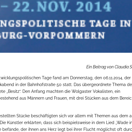
Ein Beitrag von Claudia S
wicklungspolitischen Tage fand am Donnerstag, den 06.11.2014, der
sikabend in der Bahnhofstraße 50 statt. Das übergeordnete Thema de
ete „Besitz“. Den Anfang machten die Wolgaster Vokalisten, ein
 bestehend aus Männern und Frauen, mit drei Stücken aus dem Berei
estellten Stücke beschäftigten sich vor allem mit Themen aus dem 
ie Künstler erklärten, dass sich beispielsweise in dem Lied „Wade i
ge befände, der ihnen ans Herz legt bei ihrer Flucht möglichst oft dur