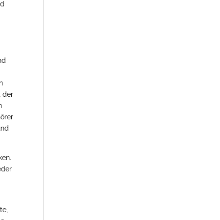
nd
nd
n
 der
n
örer
und
ken.
eder
te,