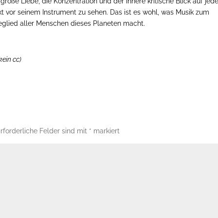
große Liebe, die Konzentration und der innere kritische Blick auf jed
kt vor seinem Instrument zu sehen. Das ist es wohl, was Musik zum
lied aller Menschen dieses Planeten macht.
kein cc)
rforderliche Felder sind mit
*
markiert