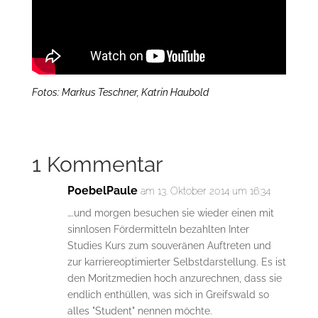
Fotos: Markus Teschner, Katrin Haubold
1 Kommentar
PoebelPaule
am 13. Oktober 2014 um 16:34
….und morgen besuchen sie wieder einen mit
sinnlosen Fördermitteln bezahlten Inter
Studies Kurs zum souveränen Auftreten und
zur karriereoptimierter Selbstdarstellung. Es ist
den Moritzmedien hoch anzurechnen, dass sie
endlich enthüllen, was sich in Greifswald so
alles "Student" nennen möchte.