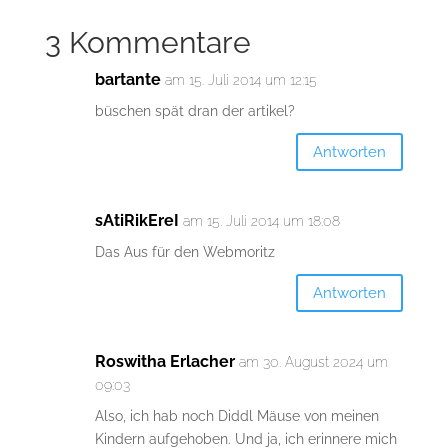
3 Kommentare
bartante
am 15. Juli 2014 um 12:15
büschen spät dran der artikel?
Antworten
sAtiRikEreI
am 15. Juli 2014 um 18:08
Das Aus für den Webmoritz
Antworten
Roswitha Erlacher
am 30. August 2024 um
09:03
Also, ich hab noch Diddl Mäuse von meinen
Kindern aufgehoben. Und ja, ich erinnere mich