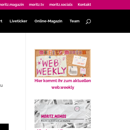
oritz.magazin
moritz.tv
moritz.socials
Kontakt
rt
Liveticker
Online-Magazin
Team
Hier kommt ihr zum aktuellen
zu
web.weekly
.