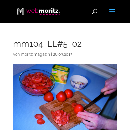
mm104_LL#5_02
von
moritz.magazin
|
28.03.2013