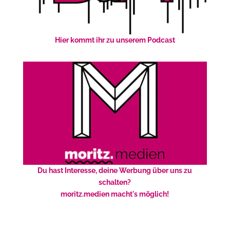
Hier kommt ihr zu unserem Podcast
Du hast Interesse, deine Werbung über uns zu
schalten?
moritz.medien macht's möglich!