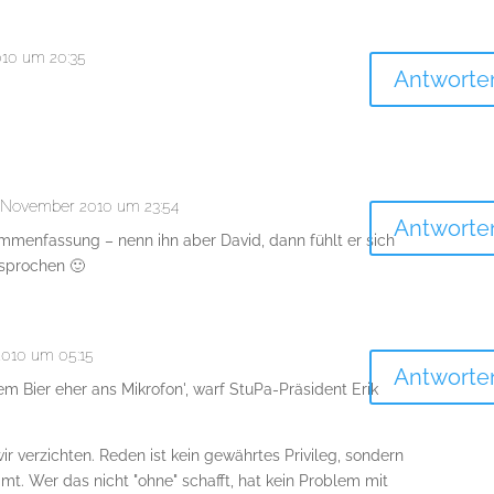
10 um 20:35
Antworte
 November 2010 um 23:54
Antworte
mmenfassung – nenn ihn aber David, dann fühlt er sich
sprochen 🙂
010 um 05:15
Antworte
em Bier eher ans Mikrofon', warf StuPa-Präsident Erik
r verzichten. Reden ist kein gewährtes Privileg, sondern
t. Wer das nicht "ohne" schafft, hat kein Problem mit