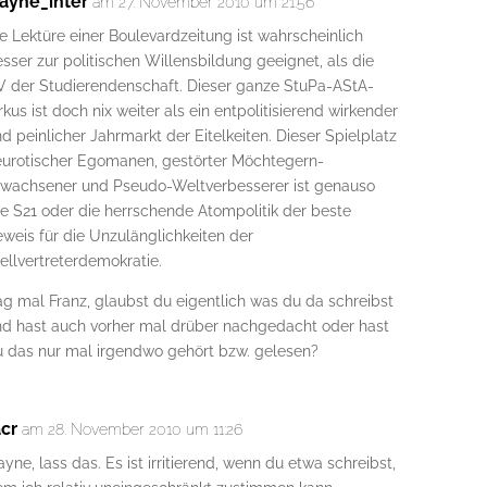
ayne_inter
am 27. November 2010 um 21:56
e Lektüre einer Boulevardzeitung ist wahrscheinlich
sser zur politischen Willensbildung geeignet, als die
V der Studierendenschaft. Dieser ganze StuPa-AStA-
rkus ist doch nix weiter als ein entpolitisierend wirkender
d peinlicher Jahrmarkt der Eitelkeiten. Dieser Spielplatz
eurotischer Egomanen, gestörter Möchtegern-
rwachsener und Pseudo-Weltverbesserer ist genauso
e S21 oder die herrschende Atompolitik der beste
weis für die Unzulänglichkeiten der
ellvertreterdemokratie.
g mal Franz, glaubst du eigentlich was du da schreibst
nd hast auch vorher mal drüber nachgedacht oder hast
u das nur mal irgendwo gehört bzw. gelesen?
acr
am 28. November 2010 um 11:26
yne, lass das. Es ist irritierend, wenn du etwa schreibst,