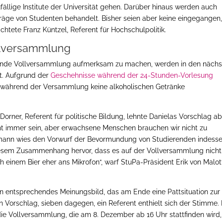
fällige Institute der Universität gehen. Darüber hinaus werden auch
räge von Studenten behandelt. Bisher seien aber keine eingegangen
ichtete Franz Küntzel, Referent für Hochschulpolitik.
ollversammlung
ende Vollversammlung aufmerksam zu machen, werden in den nächs
t. Aufgrund der
Geschehnisse während der 24-Stunden-Vorlesung
r, während der Versammlung keine alkoholischen Getränke
 Dorner, Referent für politische Bildung, lehnte Danielas Vorschlag ab
cht immer sein, aber erwachsene Menschen brauchen wir nicht zu
zmann wies den Vorwurf der Bevormundung von Studierenden indess
 diesem Zusammenhang hervor, dass es auf der Vollversammlung nicht
 einem Bier eher ans Mikrofon“, warf StuPa-Präsident Erik von Malott
in entsprechendes Meinungsbild, das am Ende eine Pattsituation zur
n Vorschlag, sieben dagegen, ein Referent enthielt sich der Stimme.
die Vollversammlung, die am 8. Dezember ab 16 Uhr stattfinden wird, 