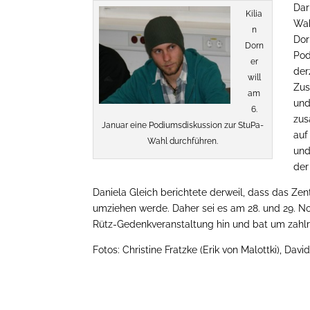
Dar
Kilia
Wah
n
Dor
Dorn
Pod
er
der
will
Zus
am
und
6.
zus
Januar eine Podiumsdiskussion zur StuPa-
auf
Wahl durchführen.
und
der
Daniela Gleich berichtete derweil, dass das Ze
umziehen werde. Daher sei es am 28. und 29. 
Rütz-Gedenkveranstaltung hin und bat um zahlr
Fotos: Christine Fratzke (Erik von Malottki), Davi