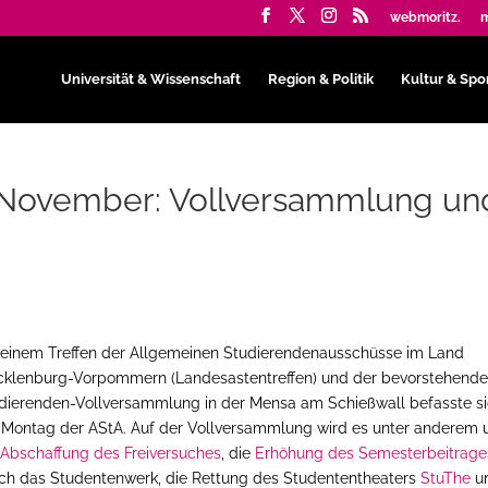
webmoritz.
m
Universität & Wissenschaft
Region & Politik
Kultur & Spo
 November: Vollversammlung un
 einem Treffen der Allgemeinen Studierendenausschüsse im Land
klenburg-Vorpommern (Landesastentreffen) und der bevorstehend
dierenden-Vollversammlung in der Mensa am Schießwall befasste s
Montag der AStA. Auf der Vollversammlung wird es unter anderem
e
Abschaffung des Freiversuches
, die
Erhöhung des Semesterbeitrage
ch das Studentenwerk, die Rettung des Studententheaters
StuThe
u