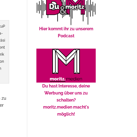
tuP
Hier kommt ihr zu unserem
a-
Podcast
räsi
ent
rik
on
h
Du hast Interesse, deine
Werbung über uns zu
n zu
schalten?
er
moritz.medien macht's
möglich!