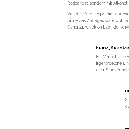
Redeangst, sondern mit Alkohol.
Von der Gardinenpredigt abgese
Sinne des Antrages wäre wohl e
Generalprohibition bzgl. der An
Franz_Kuentze
Mit Verlaub, die 
irgendwelche Ein
aller Studierende
m
S
du