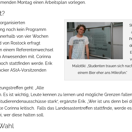
mmenden Montag einen Arbeitsplan vorlegen.
t?
rganisierten
S
lang noch kein Programm
 innerhalb von vier Wochen
P
d von Rostock erfragt
d
 an einem Referentenwechsel
E
en Anwesenden mit. Corinna
v
ch stattfinden werde. Erik
Malottki: „Studenten trauen sich nac
ocker AStA-Vorsitzenden
einem Bier eher ans Mikrofon."
.
ungstreffen geht: „Alle
. Es ist wichtig, Leute kennen zu lernen und mögliche Grenzen falle
tudierendenausschüsse stark“, ergänzte Erik. „Wer ist uns denn bei d
e Corinna kritisch. Falls das Landesastentreffen stattfinde, werde es
 wer diese halten soll.
-Wahl