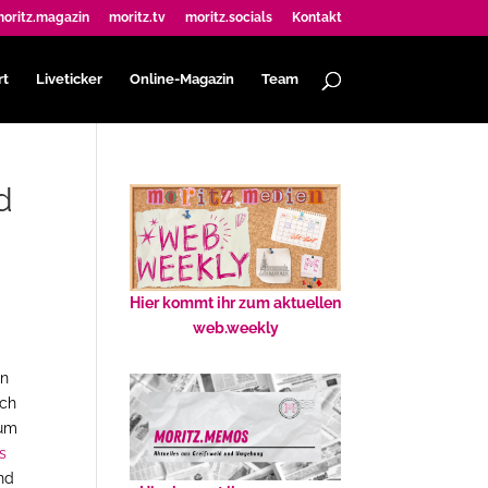
oritz.magazin
moritz.tv
moritz.socials
Kontakt
rt
Liveticker
Online-Magazin
Team
d
Hier kommt ihr zum aktuellen
web.weekly
en
ich
 um
s
nd