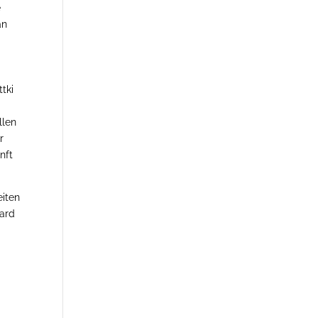
e
an
tki
llen
r
nft
eiten
kard