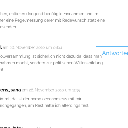
hen, entfielen dringend benötigte Einnahmen und im
her eine Pegelmessung derer mit Redewunsch statt eine
wesenden.
l
am 26. November 2010 um 08:41
Antworte
Vollversammlung ist sicherlich nicht dazu da, dass man
nahmen macht, sondern zur politischen Willensbildung
n!
ens_sana
am 26. November 2010 um 11:35
timmt, da ist der homo oeconomicus mit mir
rchgegangen, am Rest halte ich allerdings fest.