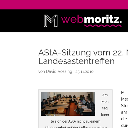
AStA-Sitzung vom 22.
Landesastentreffen
von
David Vössing
|
25.11.2010
Mit
Am
Mec
Mon
Stu
tag
am 
konn
di
te sich der AStA nicht zu einem
dur