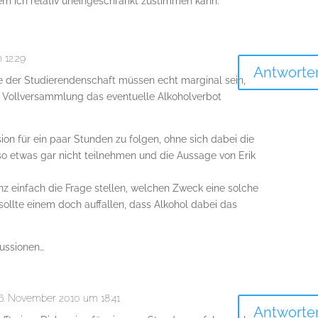
em ich relativ uneingeschränkt zustimmen kann.
 12:29
Antworte
e der Studierendenschaft müssen echt marginal sein,
Vollversammlung das eventuelle Alkoholverbot
sion für ein paar Stunden zu folgen, ohne sich dabei die
so etwas gar nicht teilnehmen und die Aussage von Erik
anz einfach die Frage stellen, welchen Zweck eine solche
sollte einem doch auffallen, dass Alkohol dabei das
kussionen…
6. November 2010 um 18:41
Antworte