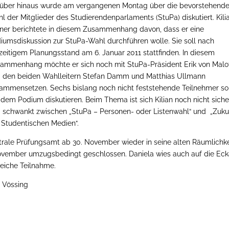
über hinaus wurde am vergangenen Montag über die bevorstehend
l der Mitglieder des Studierendenparlaments (StuPa) diskutiert. Kili
ner berichtete in diesem Zusammenhang davon, dass er eine
iumsdiskussion zur StuPa-Wahl durchführen wolle. Sie soll nach
zeitigem Planungsstand am 6. Januar 2011 stattfinden. In diesem
ammenhang möchte er sich noch mit StuPa-Präsident Erik von Malot
 den beiden Wahlleitern Stefan Damm und Matthias Ullmann
ammensetzen. Sechs bislang noch nicht feststehende Teilnehmer so
 dem Podium diskutieren. Beim Thema ist sich Kilian noch nicht siche
 schwankt zwischen „StuPa – Personen- oder Listenwahl“ und „Zuku
 Studentischen Medien“.
ntrale Prüfungsamt ab 30. November wieder in seine alten Räumlichk
November umzugsbedingt geschlossen. Daniela wies auch auf die Ec
eiche Teilnahme.
d Vössing