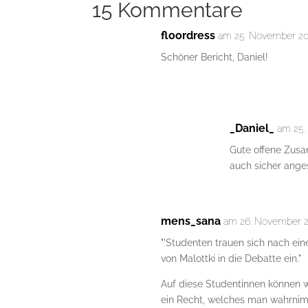
15 Kommentare
floordress
am 25. November 20
Schöner Bericht, Daniel!
_Daniel_
am 25.
Gute offene Zusa
auch sicher ange
mens_sana
am 26. November 2
"'Studenten trauen sich nach ein
von Malottki in die Debatte ein."
Auf diese Studentinnen können wi
ein Recht, welches man wahrnimm