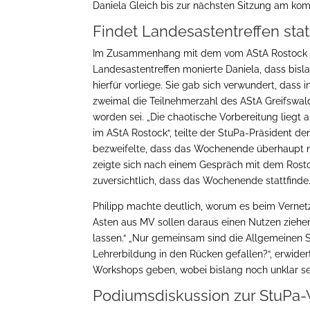
Daniela Gleich bis zur nächsten Sitzung am ko
Findet Landesastentreffen stat
Im Zusammenhang mit dem vom AStA Rostock o
Landesastentreffen monierte Daniela, dass bis
hierfür vorliege. Sie gab sich verwundert, dass
zweimal die Teilnehmerzahl des AStA Greifswal
worden sei. „Die chaotische Vorbereitung liegt
im AStA Rostock“, teilte der StuPa-Präsident d
bezweifelte, dass das Wochenende überhaupt no
zeigte sich nach einem Gespräch mit dem Rost
zuversichtlich, dass das Wochenende stattfinde
Philipp machte deutlich, worum es beim Vernetz
Asten aus MV sollen daraus einen Nutzen ziehen
lassen.“ „Nur gemeinsam sind die Allgemeinen S
Lehrerbildung in den Rücken gefallen?“, erwidert
Workshops geben, wobei bislang noch unklar sei,
Podiumsdiskussion zur StuPa