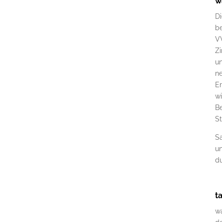
w
Di
be
V
Zi
un
n
E
wi
Be
St
Sa
u
d
t
wa