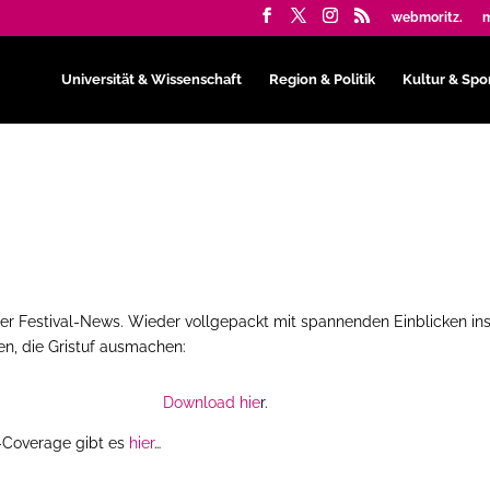
webmoritz.
m
Universität & Wissenschaft
Region & Politik
Kultur & Spo
er Festival-News. Wieder vollgepackt mit spannenden Einblicken in
en, die Gristuf ausmachen:
Download hie
r.
-Coverage gibt es
hier
…