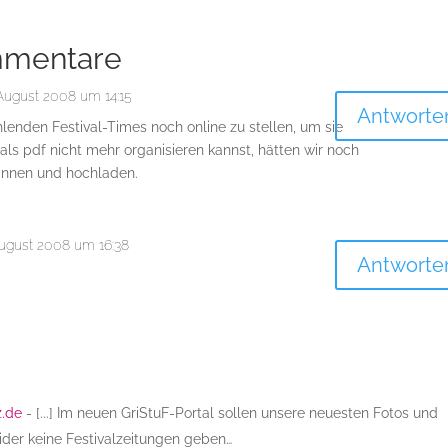
mmentare
August 2008 um 14:15
Antworte
lenden Festival-Times noch online zu stellen, um sie
 als pdf nicht mehr organisieren kannst, hätten wir noch
cannen und hochladen.
ugust 2008 um 16:38
Antworte
z.de
- [...] Im neuen GriStuF-Portal sollen unsere neuesten Fotos und
ider keine Festivalzeitungen geben…