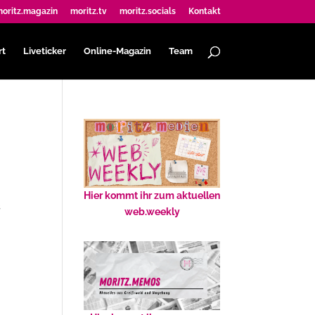
oritz.magazin
moritz.tv
moritz.socials
Kontakt
rt
Liveticker
Online-Magazin
Team
Hier kommt ihr zum aktuellen
s
web.weekly