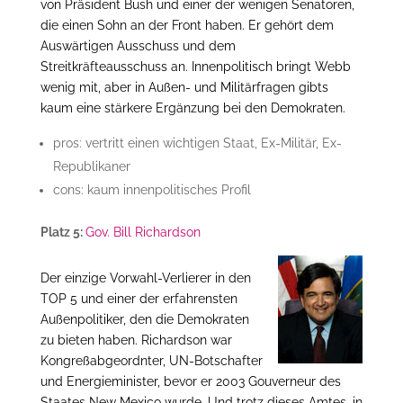
von Präsident Bush und einer der wenigen Senatoren,
die einen Sohn an der Front haben. Er gehört dem
Auswärtigen Ausschuss und dem
Streitkräfteausschuss an. Innenpolitisch bringt Webb
wenig mit, aber in Außen- und Militärfragen gibts
kaum eine stärkere Ergänzung bei den Demokraten.
pros: vertritt einen wichtigen Staat, Ex-Militär, Ex-
Republikaner
cons: kaum innenpolitisches Profil
Platz 5:
Gov. Bill Richardson
Der einzige Vorwahl-Verlierer in den
TOP 5 und einer der erfahrensten
Außenpolitiker, den die Demokraten
zu bieten haben. Richardson war
Kongreßabgeordnter, UN-Botschafter
und Energieminister, bevor er 2003 Gouverneur des
Staates New Mexico wurde. Und trotz dieses Amtes, in