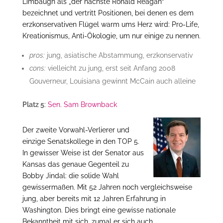
Limbaugh als „der nächste Ronald Reagan“
bezeichnet und vertritt Positionen, bei denen es dem
erzkonservativen Flügel warm ums Herz wird: Pro-Life,
Kreationismus, Anti-Ökologie, um nur einige zu nennen.
pros:
jung, asiatische Abstammung, erzkonservativ
cons:
vielleicht zu jung, erst seit Anfang 2008
Gouverneur, Louisiana gewinnt McCain auch alleine
Platz 5
:
Sen. Sam Brownback
Der zweite Vorwahl-Verlierer und
einzige Senatskollege in den TOP 5.
In gewisser Weise ist der Senator aus
Kansas das genaue Gegenteil zu
Bobby Jindal: die solide Wahl
gewissermaßen. Mit 52 Jahren noch vergleichsweise
jung, aber bereits mit 12 Jahren Erfahrung in
Washington. Dies bringt eine gewisse nationale
Bekanntheit mit sich, zumal er sich auch