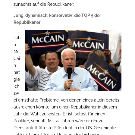
zunächst auf die Republikaner:
Jung, dynamisch, konservativ: die TOP 5 der
Republikaner
Joh
n
Mc
Cai
n
hat
gle
ich
zw
ei ernsthafte Probleme, von denen eines allein bereits
ausreichen könnte, um einen Republikaner in diesem
Jahr die Wahl zu kosten: Er ist, selbst für einen
Politiker, sehr alt. Mit 72 Jahren wäre er der zu
Dienstantritt älteste Präsident in der US-Geschichte,
satte 3 Jahre älter als Reagan, der bisherige