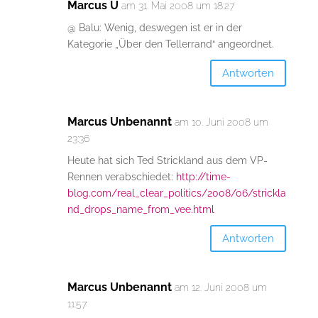
Marcus U
am 31. Mai 2008 um 18:27
@ Balu: Wenig, deswegen ist er in der
Kategorie „Über den Tellerrand“ angeordnet.
Antworten
Marcus Unbenannt
am 10. Juni 2008 um
23:36
Heute hat sich Ted Strickland aus dem VP-
Rennen verabschiedet:
http://time-
blog.com/real_clear_politics/2008/06/strickla
nd_drops_name_from_vee.html
Antworten
Marcus Unbenannt
am 12. Juni 2008 um
11:57