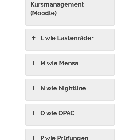
Kursmanagement
(Moodle)
L wie Lastenräder
M wie Mensa
N wie Nightline
O wie OPAC
P wie Prüfungen