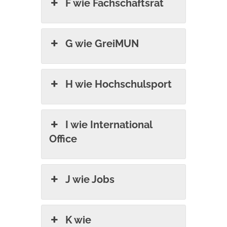
F wie Fachschaftsrat
G wie GreiMUN
H wie Hochschulsport
I wie International
Office
J wie Jobs
K wie