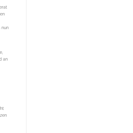
erat
ten
h nun
e,
ld an
cht
tzen