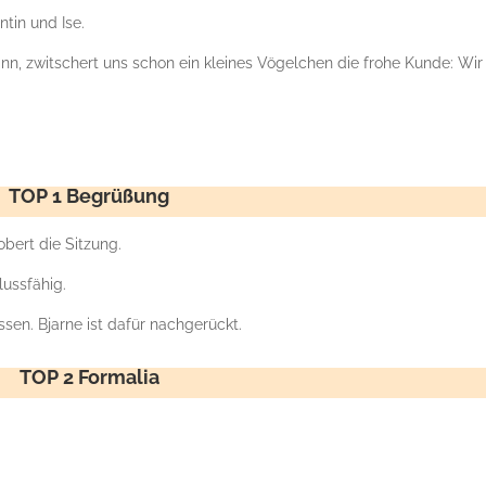
ntin und Ise.
n, zwitschert uns schon ein kleines Vögelchen die frohe Kunde: Wir
TOP 1 Begrüßung
obert die Sitzung.
lussfähig.
sen. Bjarne ist dafür nachgerückt.
TOP 2 Formalia
.