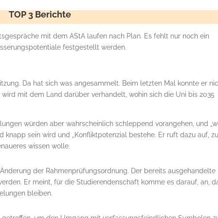
TOP 3 Berichte
tsgespräche mit dem AStA laufen nach Plan. Es fehlt nur noch ein
sserungspotentiale festgestellt werden.
itzung. Da hat sich was angesammelt. Beim letzten Mal konnte er nic
s wird mit dem Land darüber verhandelt, wohin sich die Uni bis 2035
andlungen würden aber wahrscheinlich schleppend vorangehen, und „
 knapp sein wird und „Konfliktpotenzial bestehe. Er ruft dazu auf, zu
naueres wissen wolle.
ur Änderung der Rahmenprüfungsordnung. Der bereits ausgehandelte
werden. Er meint, für die Studierendenschaft komme es darauf, an, d
gelungen bleiben.