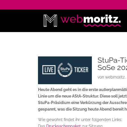
StuPa-Ti
SoSe 20
von
webmoritz.
Heute Abend geht es in die erste außerplanmäßi
Linie um die neue AStA-Struktur. Diese soll je
StuPa-Präsidium eine Verkürzung der Ausschreib
gespannt, was die Sitzung heute Abend bereit hä
Wie gewohnt findet ihr unter folgenden Links:
Das
Drucksachenpaket
zur Sitzung,