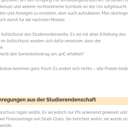
ung getroffen, um den Umgang mit verfassungsfeindlichen Symbolen z
enkreuze und weitere rechtsextreme Symbole an der Uni aufgetaucht.
den und Anzeigen zu erstatten, aber auch aufzuklären. Man überlege
ich damit für die nächsten Monate.
es Aufsichtsrat des Studierendenwerks. Es sei mit einer Erhöhung des
im Aufsichtsrat würden sich dafür einsetzen, dass der
e.
er nicht den Semesterbeitrag um 30€ erhöhen!“
nisse kommen ganz frisch: Es ändert sich nichts – alle Posten blei
nregungen aus der Studierendenschaft
ausschuss tagen wollte. Es sei jedoch nur Phi anwesend gewesen und
 Finanzanträge von Studi-Clubs. Sie berichtet weiter, sie würde si
 würde.