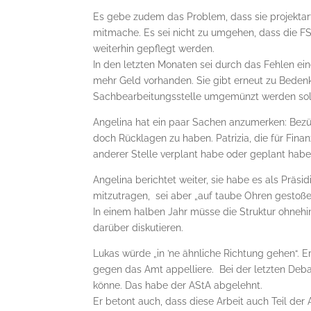
Es gebe zudem das Problem, dass sie projektart
mitmache. Es sei nicht zu umgehen, dass die
weiterhin gepflegt werden.
In den letzten Monaten sei durch das Fehlen ei
mehr Geld vorhanden. Sie gibt erneut zu Bedenke
Sachbearbeitungsstelle umgemünzt werden sol
Angelina hat ein paar Sachen anzumerken: Bezüg
doch Rücklagen zu haben. Patrizia, die für Finan
anderer Stelle verplant habe oder geplant habe,
Angelina berichtet weiter, sie habe es als Prä
mitzutragen, sei aber „auf taube Ohren gestoßen“
In einem halben Jahr müsse die Struktur ohne
darüber diskutieren.
Lukas würde „in ’ne ähnliche Richtung gehen“. Er
gegen das Amt appelliere. Bei der letzten Deb
könne. Das habe der AStA abgelehnt.
Er betont auch, dass diese Arbeit auch Teil de