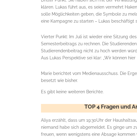
Dritter Punkt: Sie haben sich mit der Verwalt
klären. Lukas führt aus, es seien vermehrt Hak
solle Möglichkeiten geben, die Symbole zu mel
eine Kampagne zu starten – Lukas beschäftigt s
Vierter Punkt: Im Juli ist wieder eine Sitzung d
Semesterbeitrags zu rechnen. Die Studierenden 
Studierendenbeitrag nicht zu hoch werden würd
Aus Lukas Perspektive sei klar: „Wir können hi
Marie berichtet vom Medienausschuss. Die Ergeb
besetzt wie bisher.
Es gibt keine weiteren Berichte.
TOP 4 Fragen und A
Aliya erzählt, dass um 19:30Uhr der Haushalts
niemand habe sich abgemeldet. Es ginge um zwei
freuen, wenn wenigstens eine Absage kommen