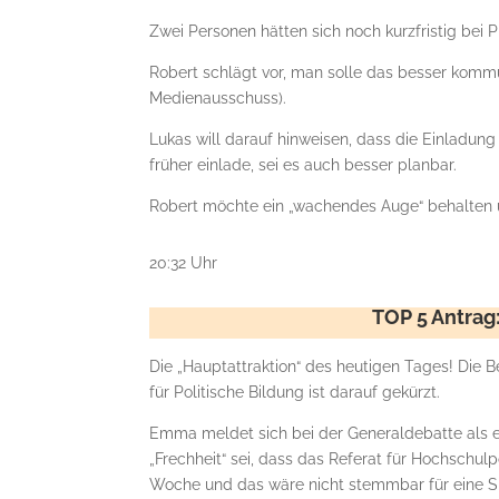
Zwei Personen hätten sich noch kurzfristig bei 
Robert schlägt vor, man solle das besser kommu
Medienausschuss).
Lukas will darauf hinweisen, dass die Einladu
früher einlade, sei es auch besser planbar.
Robert möchte ein „wachendes Auge“ behalten un
20:32 Uhr
TOP 5 Antrag:
Die „Hauptattraktion“ des heutigen Tages! Die 
für Politische Bildung ist darauf gekürzt.
Emma meldet sich bei der Generaldebatte als ers
„Frechheit“ sei, dass das Referat für Hochschul
Woche und das wäre nicht stemmbar für eine SB