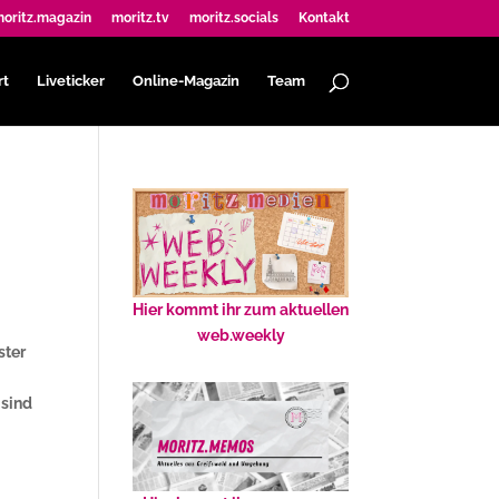
oritz.magazin
moritz.tv
moritz.socials
Kontakt
rt
Liveticker
Online-Magazin
Team
Hier kommt ihr zum aktuellen
web.weekly
ster
 sind