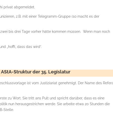
Phi privat abgemeldet.
nizieren, z.B. mit einer Telegramm-Gruppe (so macht es der
ng zwei bis drei Tage vorher hätte kommen müssen. Wenn man noch
d „hofft, dass das wird“.
 AStA-Struktur der 35. Legislatur
Beschlussvorlage ist vom Justiziariat genehmigt. Der Name des Refer
te zu Wort. Sie tritt ans Pult und spricht darüber, dass es eine
politik nun herausgestrichen werde. Sie arbeite etwa 20 Stunden die
-Stelle.