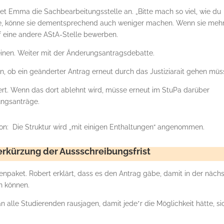
et Emma die Sachbearbeitungsstelle an. „Bitte mach so viel, wie du
lte, könne sie dementsprechend auch weniger machen. Wenn sie meh
uf eine andere AStA-Stelle bewerben.
einen. Weiter mit der Änderungsantragsdebatte.
n, ob ein geänderter Antrag erneut durch das Justiziarait gehen mü
bert. Wenn das dort ablehnt wird, müsse erneut im StuPa darüber
rungsanträge.
n: Die Struktur wird „mit einigen Enthaltungen“ angenommen.
erkürzung der Aussschreibungsfrist
npaket. Robert erklärt, dass es den Antrag gäbe, damit in der näch
n können.
an alle Studierenden rausjagen, damit jede*r die Möglichkeit hätte, si