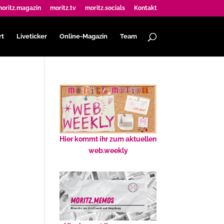
oritz.magazin
moritz.tv
moritz.socials
Kontakt
rt
Liveticker
Online-Magazin
Team
Hier kommt ihr zum aktuellen
web.weekly