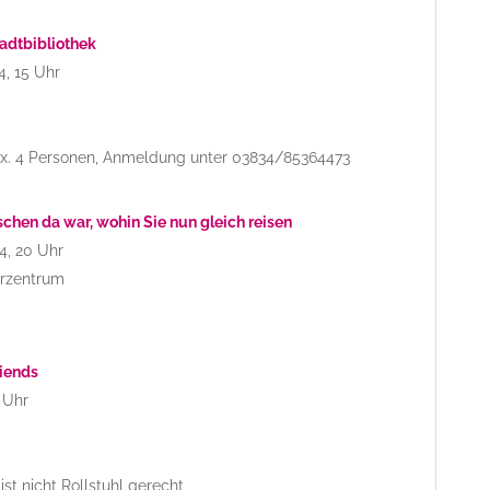
adtbibliothek
4, 15 Uhr
. 4 Personen, Anmeldung unter 03834/85364473
schen da war, wohin Sie nun gleich reisen
4, 20 Uhr
urzentrum
iends
9 Uhr
ist nicht Rollstuhl gerecht