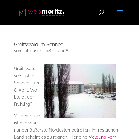
Greifswald im Schnee
von
Jabbusch
|
08.04.2008
Greifswald
versinkt im
Schnee – am
8. April. Wo
bleibt der
Frühling?
Vom Schnee
ist offenbar
nur der äußerste Nordosten betroffen. Im restlichen
Land scheint es zu regnen. Hier eine
Meldung vom