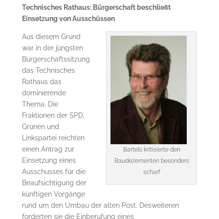
Technisches Rathaus: Bürgerschaft beschließt
Einsetzung von Ausschüssen
Aus diesem Grund
war in der jüngsten
Bürgerschaftssitzung
das Technisches
Rathaus das
dominierende
Thema. Die
Fraktionen der SPD,
Grünen und
Linkspartei reichten
einen Antrag zur
Bartels kritisierte den
Einsetzung eines
Baudezernenten besonders
Ausschusses für die
scharf
Beaufsichtigung der
künftigen Vorgänge
rund um den Umbau der alten Post. Desweiteren
forderten sie die Einberufung eines