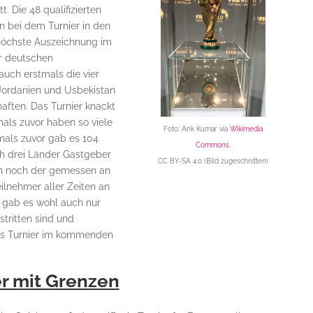
. Die 48 qualifizierten
 bei dem Turnier in den
höchste Auszeichnung im
er deutschen
uch erstmals die vier
Jordanien und Usbekistan
ften. Das Turnier knackt
als zuvor haben so viele
Foto:
Ank Kumar
via
Wikimedia
als zuvor gab es 104
Commons
,
ch drei Länder Gastgeber
CC BY-SA 4.0
(Bild zugeschnitten)
h noch der gemessen an
ilnehmer aller Zeiten an
g gab es wohl auch nur
tritten sind und
das Turnier im kommenden
er mit Grenzen