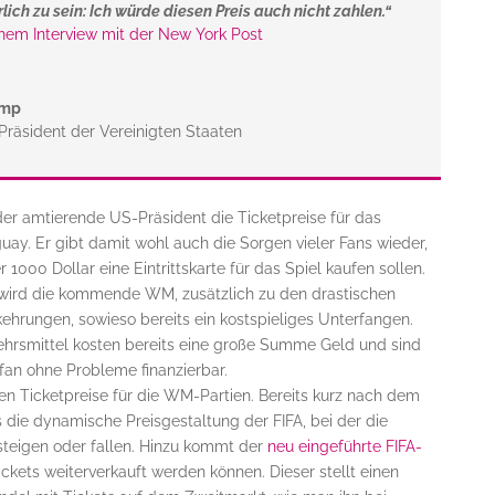
lich zu sein: Ich würde diesen Preis auch nicht zahlen.“
inem Interview mit der New York Post
ump
 Präsident der Vereinigten Staaten
er amtierende US-Präsident die Ticketpreise für das
ay. Er gibt damit wohl auch die Sorgen vieler Fans wieder,
 1000 Dollar eine Eintrittskarte für das Spiel kaufen sollen.
 wird die kommende WM, zusätzlich zu den drastischen
hrungen, sowieso bereits ein kostspieliges Unterfangen.
kehrsmittel kosten bereits eine große Summe Geld und sind
lfan ohne Probleme finanzierbar.
 Ticketpreise für die WM-Partien. Bereits kurz nach dem
ns die dynamische Preisgestaltung der FIFA, bei der die
steigen oder fallen. Hinzu kommt der
neu eingeführte
FIFA-
ckets weiterverkauft werden können. Dieser stellt einen