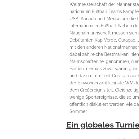
Weltmeisterschaft der Männer statt
nationalen Fußball-Teams kämpfen
USA, Kanada und Mexiko um die 
internationalen Fußball. Neben d
Nationalmannschaft messen sich a
Debütanten Kap Verde, Curaçao, 
mit den anderen Nationalmannscha
dabei zahlreiche Bestmarken: niem
Mannschaften teilgenommen, niem
Partien, niemals zuvor waren glei
und
dann nimmt mit Curaçao auc
der Einwohnerzahl kleinste WM-Te
dem Großereignis teil. Gleichzeiti
wenige Sportereignisse, die so ums
öffentlich diskutiert werden wie 
Som
mer.
Ein globales Turni