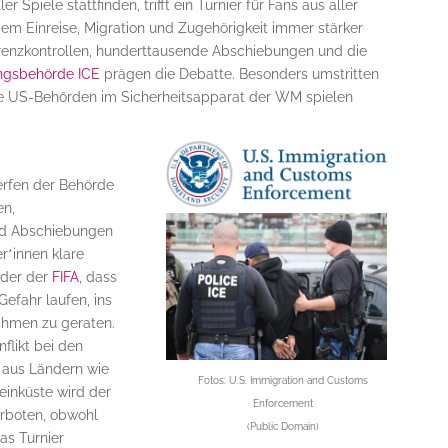
r Spiele stattfinden, trifft ein Turnier für Fans aus aller
 dem Einreise, Migration und Zugehörigkeit immer stärker
Grenzkontrollen, hunderttausende Abschiebungen und die
ngsbehörde ICE
prägen die Debatte. Besonders umstritten
lle US-Behörden im Sicherheitsapparat der WM spielen
rfen der Behörde
en,
nd Abschiebungen
er*innen klare
oder der
FIFA
, dass
Gefahr laufen, ins
ahmen zu geraten.
flikt bei den
 aus Ländern wie
Fotos:
U.S. Immigration and Customs
beinküste wird der
Enforcement
rboten, obwohl
(Public Domain)
as Turnier