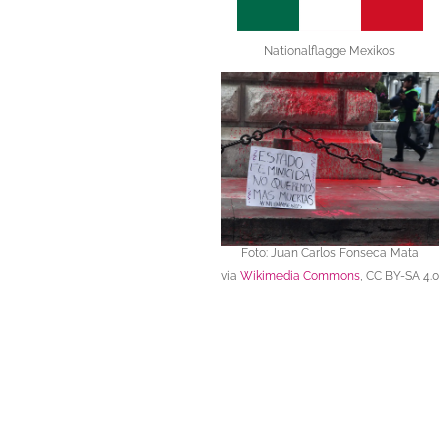
Nationalflagge Mexikos
Foto: Juan Carlos Fonseca Mata
via
Wikimedia Commons
,
CC BY-SA 4.0