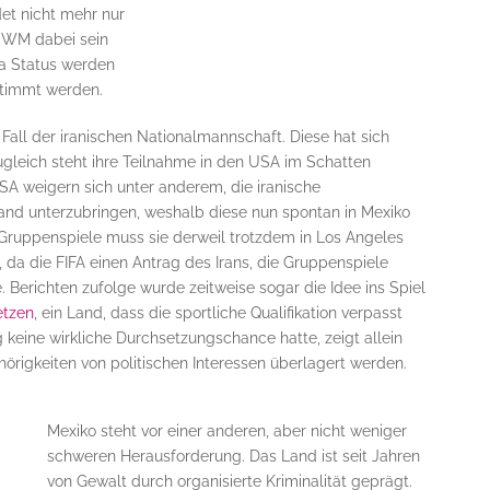
et nicht mehr nur
r WM dabei sein
sa Status werden
stimmt werden.
 Fall der iranischen Nationalmannschaft. Diese hat sich
 zugleich steht ihre Teilnahme in den USA im Schatten
SA weigern sich unter anderem, die iranische
nd unterzubringen, weshalb diese nun spontan in Mexiko
e Gruppenspiele muss sie derweil trotzdem in Los Angeles
 da die FIFA einen Antrag des Irans, die Gruppenspiele
 Berichten zufolge wurde zeitweise sogar die Idee ins Spiel
etzen
, ein Land, dass die sportliche Qualifikation verpasst
 keine wirkliche Durchsetzungschance hatte, zeigt allein
hörigkeiten von politischen Interessen überlagert werden.
Mexiko steht vor einer anderen, aber nicht weniger
schweren Herausforderung. Das Land ist seit Jahren
von Gewalt durch organisierte Kriminalität geprägt.