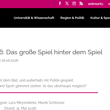
webmoritz.
m
Universität & Wissenschaft
Region & Politik
Kultur & Spo
 Das große Spiel hinter dem Spiel
|
18.06.2026
t dem Ball, und außerhalb mit Politik gespielt.
und Sport getrennt stehen. Ist das überhaupt möglich?
gner, Lara Meyerdierks, Marek Schlösser
(Stand: 31. Mai 2026)