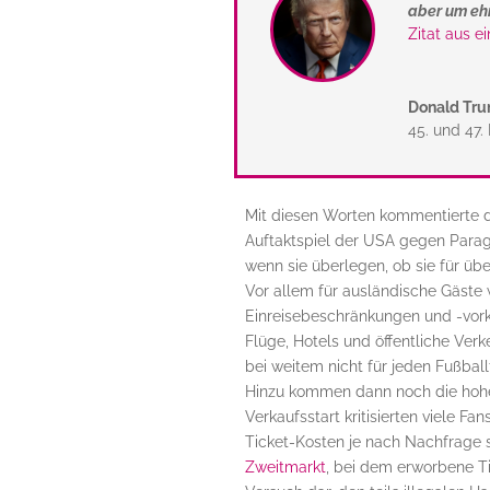
aber um ehr
Zitat aus e
Donald Tr
45. und 47.
Mit diesen Worten kommentierte d
Auftaktspiel der USA
gegen Paragu
wenn sie überlegen, ob sie für über
Vor allem für ausländische Gäste
Einreisebeschränkungen und -vorke
Flüge, Hotels und öffentliche Ver
bei weitem nicht für jeden Fußbal
Hinzu kommen dann noch die hohen
Verkaufsstart kritisierten viele Fa
Ticket-Kosten je nach Nachfrage 
Zweitmarkt
, bei dem erworbene Ti