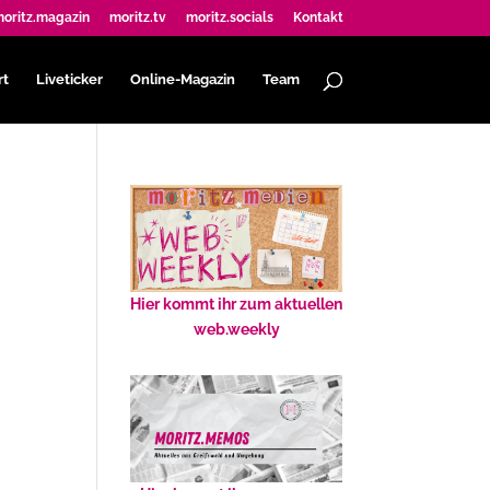
oritz.magazin
moritz.tv
moritz.socials
Kontakt
rt
Liveticker
Online-Magazin
Team
Hier kommt ihr zum aktuellen
web.weekly