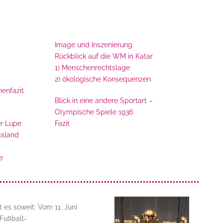
Image und Inszenierung
Rückblick auf die WM in Katar
1) Menschenrechtslage
2) ökologische Konsequenzen
enfazit
Blick in eine andere Sportart –
Olympische Spiele 1936
r Lupe
Fazit
ssland
e
es soweit: Vom 11. Juni
 Fußball-