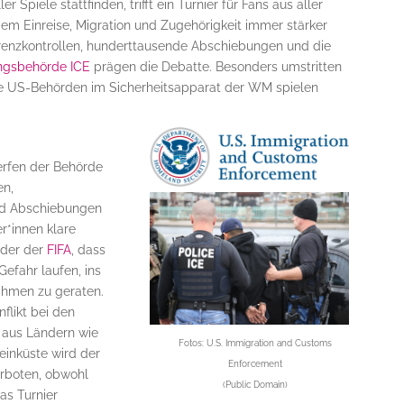
r Spiele stattfinden, trifft ein Turnier für Fans aus aller
 dem Einreise, Migration und Zugehörigkeit immer stärker
Grenzkontrollen, hunderttausende Abschiebungen und die
ngsbehörde ICE
prägen die Debatte. Besonders umstritten
lle US-Behörden im Sicherheitsapparat der WM spielen
rfen der Behörde
en,
nd Abschiebungen
er*innen klare
oder der
FIFA
, dass
Gefahr laufen, ins
ahmen zu geraten.
flikt bei den
 aus Ländern wie
Fotos:
U.S. Immigration and Customs
beinküste wird der
Enforcement
rboten, obwohl
(Public Domain)
as Turnier