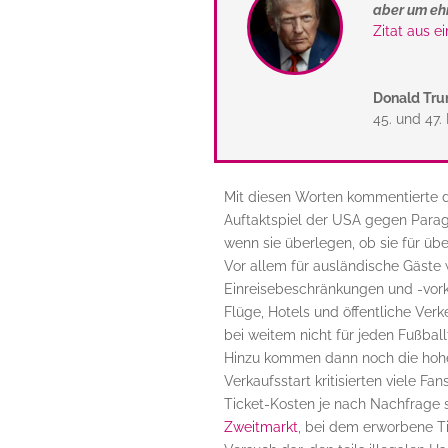
aber um ehr
Zitat aus e
Donald Tr
45. und 47.
Mit diesen Worten kommentierte d
Auftaktspiel der USA
gegen Paragu
wenn sie überlegen, ob sie für über
Vor allem für ausländische Gäste
Einreisebeschränkungen und -vorke
Flüge, Hotels und öffentliche Ver
bei weitem nicht für jeden Fußbal
Hinzu kommen dann noch die hohen
Verkaufsstart kritisierten viele Fa
Ticket-Kosten je nach Nachfrage 
Zweitmarkt
, bei dem erworbene Ti