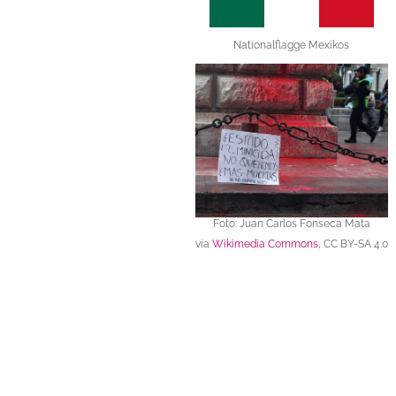
Nationalflagge Mexikos
Foto: Juan Carlos Fonseca Mata
via
Wikimedia Commons
,
CC BY-SA 4.0