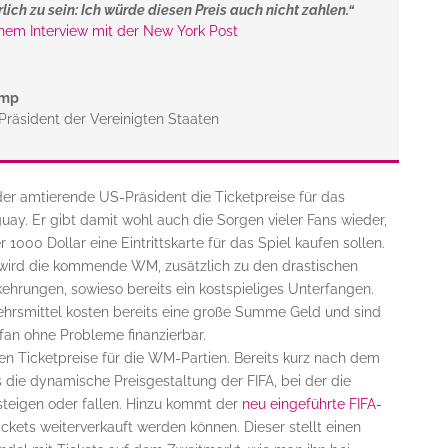
lich zu sein: Ich würde diesen Preis auch nicht zahlen.“
inem Interview mit der New York Post
ump
 Präsident der Vereinigten Staaten
er amtierende US-Präsident die Ticketpreise für das
ay. Er gibt damit wohl auch die Sorgen vieler Fans wieder,
 1000 Dollar eine Eintrittskarte für das Spiel kaufen sollen.
 wird die kommende WM, zusätzlich zu den drastischen
hrungen, sowieso bereits ein kostspieliges Unterfangen.
kehrsmittel kosten bereits eine große Summe Geld und sind
lfan ohne Probleme finanzierbar.
 Ticketpreise für die WM-Partien. Bereits kurz nach dem
ns die dynamische Preisgestaltung der FIFA, bei der die
steigen oder fallen. Hinzu kommt der
neu eingeführte
FIFA-
ckets weiterverkauft werden können. Dieser stellt einen