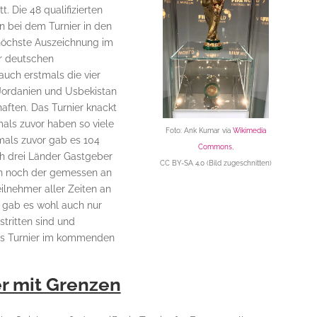
. Die 48 qualifizierten
 bei dem Turnier in den
höchste Auszeichnung im
er deutschen
uch erstmals die vier
Jordanien und Usbekistan
ften. Das Turnier knackt
als zuvor haben so viele
Foto:
Ank Kumar
via
Wikimedia
als zuvor gab es 104
Commons
,
ch drei Länder Gastgeber
CC BY-SA 4.0
(Bild zugeschnitten)
h noch der gemessen an
ilnehmer aller Zeiten an
g gab es wohl auch nur
tritten sind und
das Turnier im kommenden
er mit Grenzen