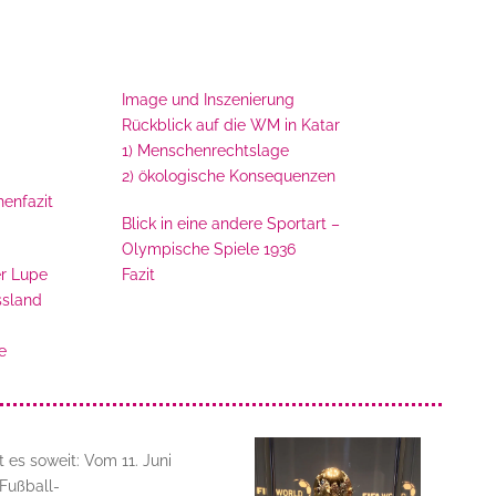
Image und Inszenierung
Rückblick auf die WM in Katar
1) Menschenrechtslage
2) ökologische Konsequenzen
enfazit
Blick in eine andere Sportart –
Olympische Spiele 1936
r Lupe
Fazit
ssland
e
es soweit: Vom 11. Juni
 Fußball-