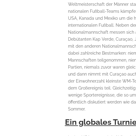
Weltmeisterschaft der Männer statt
nationalen Fußball-Teams kämpfen
USA, Kanada und Mexiko um die 
internationalen Fußball. Neben d
Nationalmannschaft messen sich a
Debütanten Kap Verde, Curaçao, 
mit den anderen Nationalmannscha
dabei zahlreiche Bestmarken: niem
Mannschaften teilgenommen, niem
Partien, niemals zuvor waren glei
und
dann nimmt mit Curaçao auc
der Einwohnerzahl kleinste WM-Te
dem Großereignis teil. Gleichzeiti
wenige Sportereignisse, die so ums
öffentlich diskutiert werden wie 
Som
mer.
Ein globales Turni