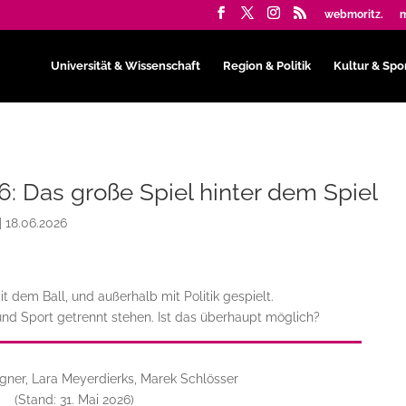
webmoritz.
m
Universität & Wissenschaft
Region & Politik
Kultur & Spo
 Das große Spiel hinter dem Spiel
|
18.06.2026
t dem Ball, und außerhalb mit Politik gespielt.
und Sport getrennt stehen. Ist das überhaupt möglich?
gner, Lara Meyerdierks, Marek Schlösser
(Stand: 31. Mai 2026)