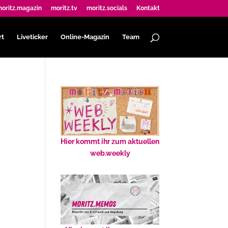
oritz.magazin
moritz.tv
moritz.socials
Kontakt
rt
Liveticker
Online-Magazin
Team
Hier kommt ihr zum aktuellen
web.weekly