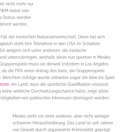
et nicht mehr nur
r WM dabei sein
sa Status werden
stimmt werden.
 Fall der iranischen Nationalmannschaft. Diese hat sich
 zugleich steht ihre Teilnahme in den USA im Schatten
SA weigern sich unter anderem, die iranische
nd unterzubringen, weshalb diese nun spontan in Mexiko
e Gruppenspiele muss sie derweil trotzdem in Los Angeles
 da die FIFA einen Antrag des Irans, die Gruppenspiele
 Berichten zufolge wurde zeitweise sogar die Idee ins Spiel
etzen
, ein Land, dass die sportliche Qualifikation verpasst
 keine wirkliche Durchsetzungschance hatte, zeigt allein
hörigkeiten von politischen Interessen überlagert werden.
Mexiko steht vor einer anderen, aber nicht weniger
schweren Herausforderung. Das Land ist seit Jahren
von Gewalt durch organisierte Kriminalität geprägt.