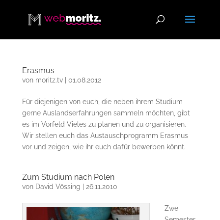
Erasmus
von
moritz.tv
|
01.08.2012
Für diejenigen von euch, die neben ihrem Studium
gerne Auslandserfahrungen sammeln möchten, gibt
es im Vorfeld Vieles zu planen und zu organisieren.
Wir stellen euch das Austauschprogramm Erasmus
vor und zeigen, wie ihr euch dafür bewerben könnt.
Zum Studium nach Polen
von
David Vössing
|
26.11.2010
Zwei
Semester