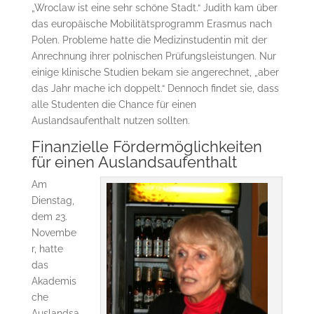
„Wroclaw ist eine sehr schöne Stadt.“ Judith kam über
das europäische Mobilitätsprogramm Erasmus nach
Polen. Probleme hatte die Medizinstudentin mit der
Anrechnung ihrer polnischen Prüfungsleistungen. Nur
einige klinische Studien bekam sie angerechnet, „aber
das Jahr mache ich doppelt.“ Dennoch findet sie, dass
alle Studenten die Chance für einen
Auslandsaufenthalt nutzen sollten.
Finanzielle Fördermöglichkeiten
für einen Auslandsaufenthalt
Am
Dienstag,
dem 23.
Novembe
r, hatte
das
Akademis
che
Auslandsa