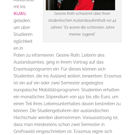
m
t
ins
IKuWo
Gesine Roth schwärmt über ihren
geladen,
studentischen Auslandsaufenthalt vor 42
um über
Jahren: "Es waren die schönsten Jahre
Studienm
meiner Jugend."
öglichkeit
en in
Polen zu informieren. Gesine Roth, Leiterin des
Auslandsamtes, ging in ihrem Vortrag auf das
Erasmusprogramm ein. Für dieses können sich
Studenten, die ins Ausland wollen, bewerben. Erasmus
ist ein auf ein oder zwei Semester angelegtes
europäische Mobilitätsprogramm. Studenten erhalten
ein monatliches Stipendium von 150 bis 180 Euro, um
einen Teil ihres Lebensunterhaltes davon bestreiten zu
können. Die Studiengebühren der ausländischen
Hochschule werden übernommen. Voraussetzung ist,
dass man mindestens schon zwei Semester in
Greifswald eingeschrieben ist. Erasmus eigne sich