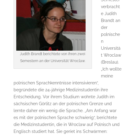
verbracht
e Judith
Brandt an
der
polnische
n
Universitä
Judith Brandt berichtete von ihren zwei
t Wroclaw
Semestern an der Universität Wroclaw.
(Breslau).
„Ich wollte
meine
polnischen Sprachkenntnisse intensivieren“,
begründete die 24-jährige Medizinstudentin ihre
Entscheidung. Vor ihrem Studium wohnte Judith im
sächsischen Görlitz an der polnischen Grenze und
lernte daher ein wenig die Sprache. „Am Anfang war
es mit der polnischen Sprache schwierig“, berichtete
die Medizinstudentin, die in Wroclaw auf Polnisch und
Englisch studiert hat. Sie geriet ins Schwärmen: