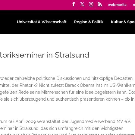
webmoritz.
m
Universität & Wissenschaft
Region & Politik
Kultur & Spo
torikseminar in Stralsund
wieder zahlreiche politische Diskussionen und hitzköpfige Debatten
rmittel der Rhetorik? Nicht zuletzt Barack Obama hat im US-Wahlka
sgefeilten Rede seine Mitmenschen für eine Idee begeistern kann. Do
wie sie sich überzeugend und authentisch präsentieren können – ob in
zum 06. April 2009 veranstaltet der Jugendmedienverband MV e.V.
eminar in Stralsund, das sich umfangreich mit den wichtigsten