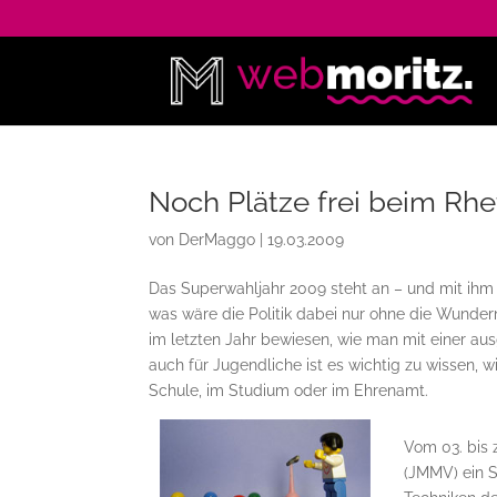
Noch Plätze frei beim Rhe
von
DerMaggo
|
19.03.2009
Das Superwahljahr 2009 steht an – und mit ihm 
was wäre die Politik dabei nur ohne die Wunde
im letzten Jahr bewiesen, wie man mit einer au
auch für Jugendliche ist es wichtig zu wissen, 
Schule, im Studium oder im Ehrenamt.
Vom 03. bis 
(JMMV) ein S