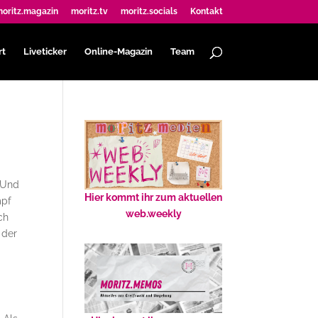
oritz.magazin
moritz.tv
moritz.socials
Kontakt
rt
Liveticker
Online-Magazin
Team
. Und
Hier kommt ihr zum aktuellen
mpf
web.weekly
ch
 der