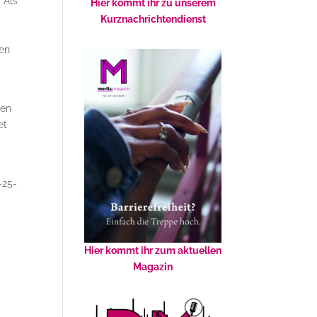
 Als
Hier kommt ihr zu unserem
Kurznachrichtendienst
den
men
et
-25-
Hier kommt ihr zum aktuellen
Magazin