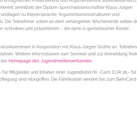
s erfolgreichen Präsentierens und Argumentierens auseinandersetzt.
eferent vermittelt der Diplom-Sprechwissenschaftler Klaus-Jürgen
Grundlagen zu Körpersprache, Argumentationsstrukturen und
xis: Die Teilnehmer sollen an dem verlängerten Wochenende selber 
en schreiben und präsentieren – die dann in gemeinsamer Runde
Rhetorikseminare in Kooperation mit Klaus-Jürgen Grothe an. Teilneh
7 Jahren. Weitere Informationen zum Seminar und zur Anmeldung find
 der
Homepage des Jugendmedienverbandes
.
 für Mitglieder und Inhaber einer Jugendleiter/In -Card, EUR 28,- für
pflegung sind inbegriffen. Die Fahrtkosten werden bis zum BahnCard