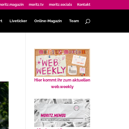
oritz.magazin
moritz.tv
moritz.socials
Kontakt
rt
Liveticker
Online-Magazin
Team
Hier kommt ihr zum aktuellen
web.weekly