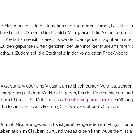
r Akzeptanz mit dem Internationalen Tag gegen Homo-, Bi-, Inter- 
ktionsbündnis Queer in Greifswald e.V. organisiert die Aktionswochen
 in Vielfalt zu sensibilisieren. Es werden den ganzen Tag über in alle
 Zu den geplanten Orten gehören: der Bahnhof, der Museumshafen, 
Rathaus. Zudem soll die Stadthalle in der kompletten Pride-Woche
Akzeptanz wieder eine Vielzahl an reichlich bunten Veranstaltungen
Kundgebung auf dem Marktplatz geben, bei der für eine offenere un
ert wird. Um 22 Uhr lädt dann das
Theater Vorpommern
zur Eröffnung
halle ein. Die Tickets kosten 5€ im Vorverkauf und 7€ an der
Dom St. Nikolai angedacht. Es ist jede*r eingeladen am Pfingstmont
en auch im Glauben bunt und vielfältig sein kann. Außerdem ist 